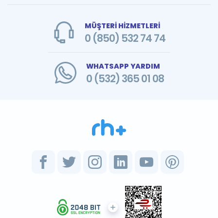
MÜŞTERİ HİZMETLERİ
0 (850) 532 74 74
WHATSAPP YARDIM
0 (532) 365 01 08