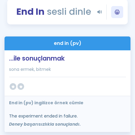
Puan Hesaplama
End In
sesli dinle
Rehberlik Aracı
ÖSYM Sınav Takvimi
end in (pv)
Kampanyalar
...ile sonuçlanmak
Blog
sona ermek, bitmek
İngilizce Gramer
End in (pv) ingilizce örnek cümle
The experiment ended in failure.
Deney başarısızlıkla sonuçlandı.