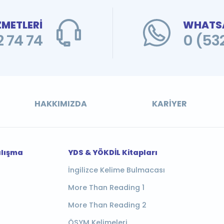
ZMETLERİ
WHATSA
 74 74
0 (53
HAKKIMIZDA
KARIYER
alışma
YDS & YÖKDİL Kitapları
İngilizce Kelime Bulmacası
More Than Reading 1
More Than Reading 2
ÖSYM Kelimeleri