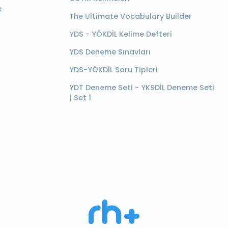
e
The Ultimate Vocabulary Builder
YDS - YÖKDİL Kelime Defteri
YDS Deneme Sınavları
YDS-YÖKDİL Soru Tipleri
YDT Deneme Seti - YKSDİL Deneme Seti
| Set 1