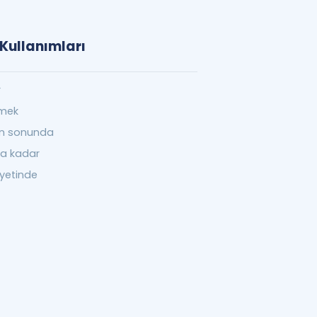
 Kullanımları
r
rmek
yin sonunda
na kadar
yetinde