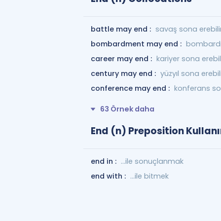
battle may end :
savaş sona erebili
bombardment may end :
bombardı
career may end :
kariyer sona erebil
century may end :
yüzyıl sona erebil
conference may end :
konferans son
63 Örnek daha
End (n) Preposition Kullan
end in :
…ile sonuçlanmak
end with :
...ile bitmek