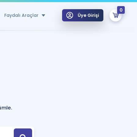
0
Faydalı Araçlar
Üye Girişi
klar
n Ücretsiz Kaynaklar
 için Özel Sözlük
Sepetin Şu An Boş.
ma
uan Hesaplama Aracı
i Hoca ile seni sınava hazırlayacak onlarca eğitim seni bekliyor!
Şifremi Hatırlamıyorum
GİRİŞ YAP
ümle.
azırlananlar için Öneriler
kvimi
ÜYE DEĞİLİM
arı Tek Takvimde