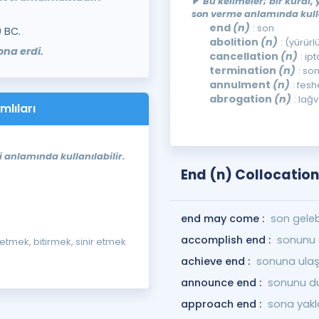
Bu kelimeler; bir kural,
son verme anlamında kulla
end
(n)
: son
 BC.
abolition
(n)
: (yürür
na erdi.
cancellation
(n)
: ipt
termination
(n)
: so
annulment
(n)
: fes
abrogation
(n)
: lağv
mlıları
i anlamında kullanılabilir.
End (n) Collocatio
end may come :
son gelebi
accomplish end :
sonunu 
 etmek, bitirmek, sinir etmek
achieve end :
sonuna ula
announce end :
sonunu d
approach end :
sona yak