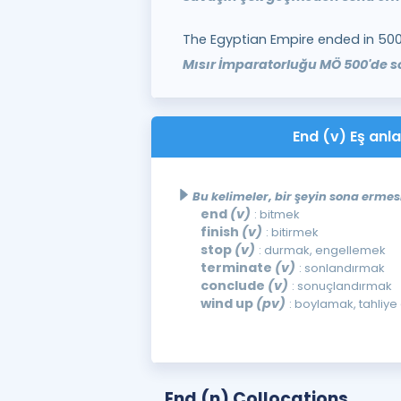
The Egyptian Empire ended in 500
Mısır İmparatorluğu MÖ 500'de so
End (v) Eş anla
Bu kelimeler, bir şeyin sona ermes
end
(v)
: bitmek
finish
(v)
: bitirmek
stop
(v)
: durmak, engellemek
terminate
(v)
: sonlandırmak
conclude
(v)
: sonuçlandırmak
wind up
(pv)
: boylamak, tahliye
End (n) Collocations