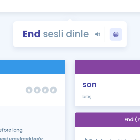
Kampanyalar
Eğitim ve Kitaplar
Blog
End
sesli dinle
YDS - YÖKDİL Tüm S
İngilizce Gram
İngilizce Gramer
son
bitiş
End (n
efore long.
esi umulmaktadır.