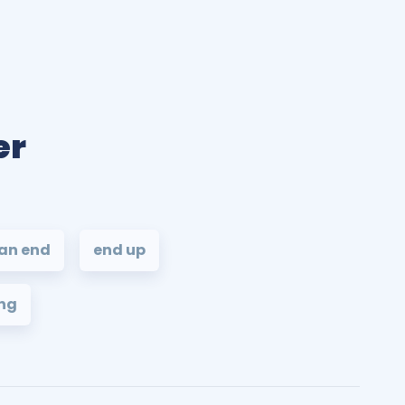
er
an end
end up
ng