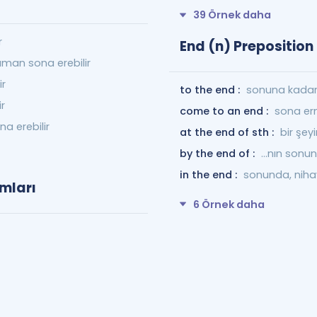
39 Örnek daha
r
End (n) Preposition
man sona erebilir
ir
to the end :
sonuna kada
ir
come to an end :
sona e
a erebilir
at the end of sth :
bir şe
by the end of :
...nın sonu
in the end :
sonunda, niha
ımları
6 Örnek daha