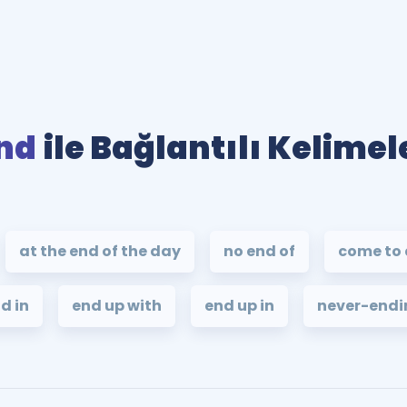
nd
ile Bağlantılı Kelimel
at the end of the day
no end of
come to 
d in
end up with
end up in
never-endi