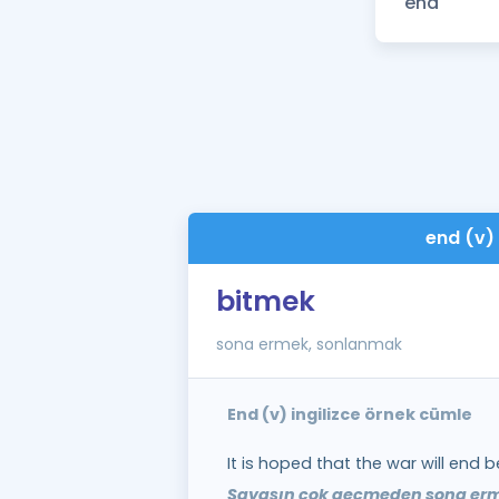
end (v)
bitmek
sona ermek, sonlanmak
End (v) ingilizce örnek cümle
It is hoped that the war will end b
Savaşın çok geçmeden sona erm