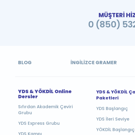
MÜŞTERİ Hİ
0 (850) 532
BLOG
İNGILIZCE GRAMER
YDS & YÖKDİL Online
YDS & YÖKDİL Ç
Dersler
Paketleri
Sıfırdan Akademik Çeviri
YDS Başlangıç
Grubu
YDS İleri Seviye
YDS Express Grubu
YÖKDİL Başlangıç
YDS Kampı