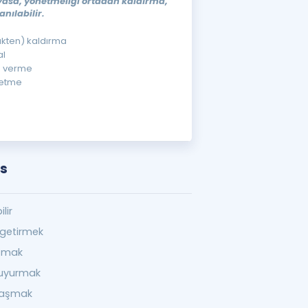
 yasa, yönetmeliği ortadan kaldırma,
nılabilir.
lükten) kaldırma
al
n verme
hetme
ns
lir
getirmek
şmak
uyurmak
laşmak