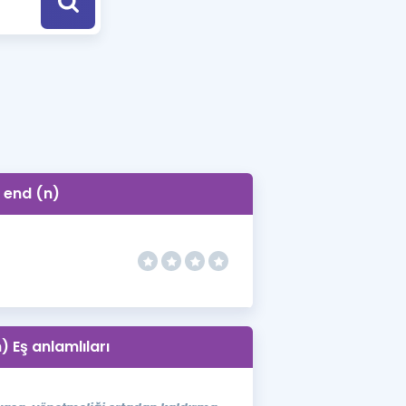
a Özel Fırsatlar
ınavlarla İlgili Haberler
er
 ve Konu Anlatımı
end (n)
) Eş anlamlıları