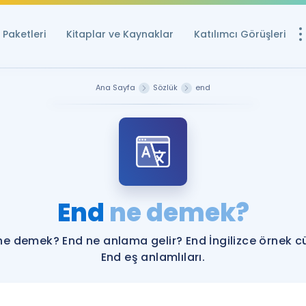
Paketleri
Kitaplar ve Kaynaklar
Katılımcı Görüşleri
Ücretsiz Kayna
Ana Sayfa
Sözlük
end
YDS ve YÖKDİL içi
Sözlük
İngilizce Sınavları
Puan Hesapla
End
ne demek?
YDS ve YÖKDİL P
Remz
Rehberlik Aracı
ne demek? End ne anlama gelir? End İngilizce örnek c
YDS ve YÖKDİL'e H
End eş anlamlıları.
ÖSYM Sınav Ta
Tüm ÖSYM Sınavl