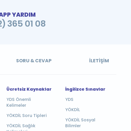
PP YARDIM
2) 365 01 08
SORU & CEVAP
İLETIŞIM
Ücretsiz Kaynaklar
İngilizce Sınavlar
YDS Önemli
YDS
Kelimeler
YÖKDİL
YÖKDİL Soru Tipleri
YÖKDİL Sosyal
YÖKDİL Sağlık
Bilimler