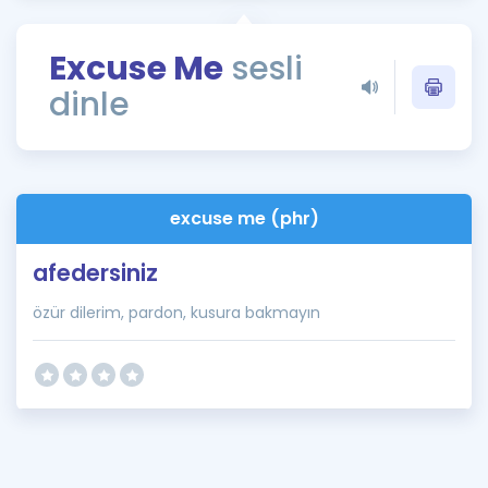
Puan Hesaplama
Excuse Me
sesli
Rehberlik Aracı
dinle
ÖSYM Sınav Takvimi
Kampanyalar
Blog
excuse me (phr)
İngilizce Gramer
afedersiniz
özür dilerim, pardon, kusura bakmayın