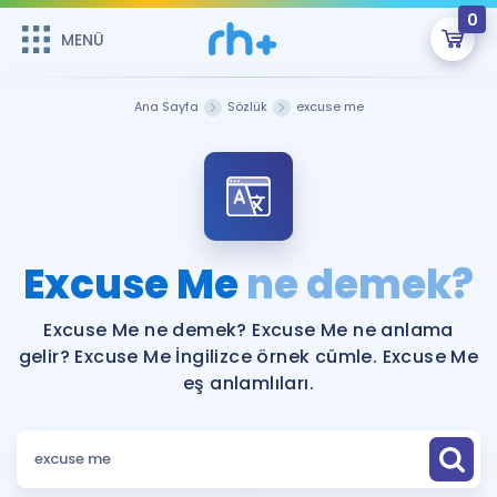
0
MENÜ
MENÜ
Üye Girişi
Ana Sayfa
Sözlük
excuse me
Online Dersler
Sepetin Şu An Boş.
Çalışma Paketleri
Remzi Hoca ile seni sınava hazırlayacak onlarca eğitim seni
bekliyor!
Kitaplar ve Kaynaklar
GİRİŞ YAP
Excuse Me
ne demek?
Katılımcı Görüşleri
Şifremi Hatırlamıyorum
Excuse Me ne demek? Excuse Me ne anlama
gelir? Excuse Me İngilizce örnek cümle. Excuse Me
ÜYE DEĞİLİM
Faydalı Araçlar
eş anlamlıları.
Ücretsiz Kaynaklar
Blog
İngilizce Gramer
Hakkımızda
Kariyer
Sözlük
Soru & Cevap
İletişim