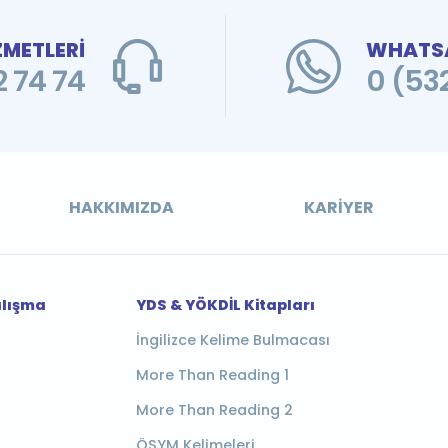
ZMETLERİ
WHATSA
 74 74
0 (53
HAKKIMIZDA
KARIYER
alışma
YDS & YÖKDİL Kitapları
İngilizce Kelime Bulmacası
More Than Reading 1
More Than Reading 2
ÖSYM Kelimeleri