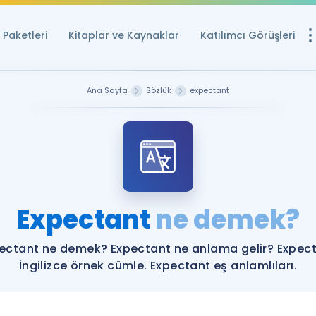
Paketleri
Kitaplar ve Kaynaklar
Katılımcı Görüşleri
Ücretsiz Kayna
Ana Sayfa
Sözlük
expectant
YDS ve YÖKDİL içi
Sözlük
İngilizce Sınavları
Puan Hesapla
Expectant
ne demek?
YDS ve YÖKDİL P
Remz
Rehberlik Aracı
ectant ne demek? Expectant ne anlama gelir? Expec
YDS ve YÖKDİL'e H
İngilizce örnek cümle. Expectant eş anlamlıları.
ÖSYM Sınav Ta
Tüm ÖSYM Sınavl