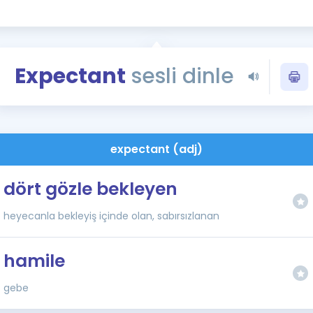
Kampanyalar
Eğitim ve Kitaplar
Blog
Expectant
sesli dinle
YDS - YÖKDİL Tüm S
İngilizce Gram
İngilizce Gramer
expectant (adj)
dört gözle bekleyen
heyecanla bekleyiş içinde olan, sabırsızlanan
hamile
gebe