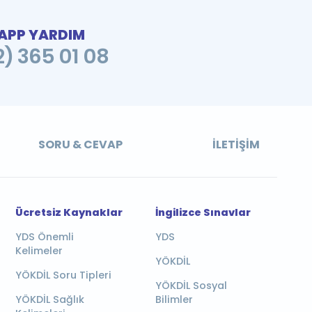
PP YARDIM
2) 365 01 08
SORU & CEVAP
İLETIŞIM
Ücretsiz Kaynaklar
İngilizce Sınavlar
YDS Önemli
YDS
Kelimeler
YÖKDİL
YÖKDİL Soru Tipleri
YÖKDİL Sosyal
YÖKDİL Sağlık
Bilimler