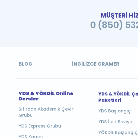
MÜŞTERİ Hİ
0 (850) 532
BLOG
İNGILIZCE GRAMER
YDS & YÖKDİL Online
YDS & YÖKDİL Ç
Dersler
Paketleri
Sıfırdan Akademik Çeviri
YDS Başlangıç
Grubu
YDS İleri Seviye
YDS Express Grubu
YÖKDİL Başlangıç
YDS Kampı