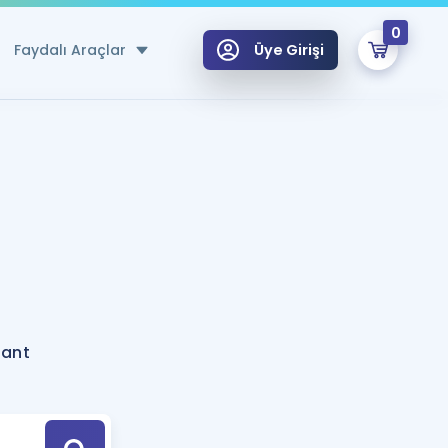
0
Faydalı Araçlar
Üye Girişi
klar
n Ücretsiz Kaynaklar
 için Özel Sözlük
Sepetin Şu An Boş.
ma
uan Hesaplama Aracı
i Hoca ile seni sınava hazırlayacak onlarca eğitim seni bekliyor!
Şifremi Hatırlamıyorum
GİRİŞ YAP
tant
azırlananlar için Öneriler
kvimi
ÜYE DEĞİLİM
arı Tek Takvimde