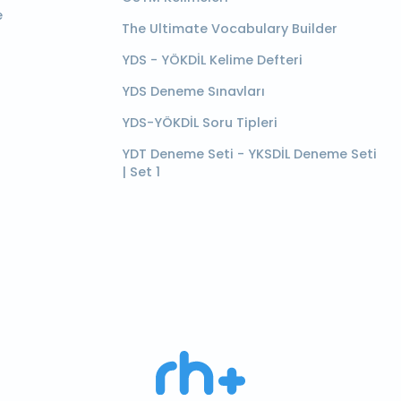
e
The Ultimate Vocabulary Builder
YDS - YÖKDİL Kelime Defteri
YDS Deneme Sınavları
YDS-YÖKDİL Soru Tipleri
YDT Deneme Seti - YKSDİL Deneme Seti
| Set 1