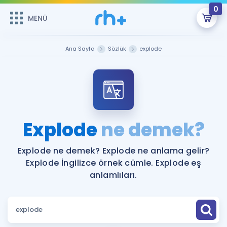
0
MENÜ
MENÜ
Üye Girişi
Ana Sayfa
Sözlük
explode
Online Dersler
Sepetin Şu An Boş.
Çalışma Paketleri
Remzi Hoca ile seni sınava hazırlayacak onlarca eğitim seni
bekliyor!
Kitaplar ve Kaynaklar
GİRİŞ YAP
Explode
ne demek?
Katılımcı Görüşleri
Şifremi Hatırlamıyorum
Explode ne demek? Explode ne anlama gelir?
Explode İngilizce örnek cümle. Explode eş
ÜYE DEĞİLİM
Faydalı Araçlar
anlamlıları.
Ücretsiz Kaynaklar
Blog
İngilizce Gramer
Hakkımızda
Kariyer
Sözlük
Soru & Cevap
İletişim