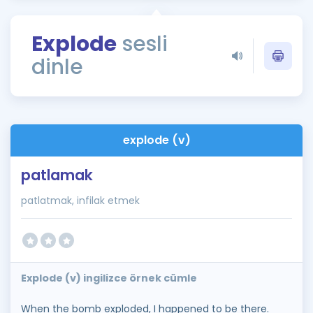
Puan Hesaplama
Explode
sesli
Rehberlik Aracı
dinle
ÖSYM Sınav Takvimi
Kampanyalar
Blog
explode (v)
İngilizce Gramer
patlamak
patlatmak, infilak etmek
Explode (v) ingilizce örnek cümle
When the bomb exploded, I happened to be there.