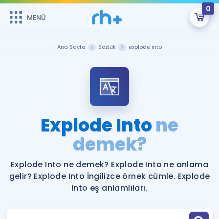
0
MENÜ
MENÜ
Üye Girişi
Ana Sayfa
Sözlük
explode into
Online Dersler
Sepetin Şu An Boş.
Çalışma Paketleri
Remzi Hoca ile seni sınava hazırlayacak onlarca eğitim seni
bekliyor!
Kitaplar ve Kaynaklar
GİRİŞ YAP
Explode Into
ne
Katılımcı Görüşleri
demek?
Şifremi Hatırlamıyorum
ÜYE DEĞİLİM
Faydalı Araçlar
Explode Into ne demek? Explode Into ne anlama
gelir? Explode Into İngilizce örnek cümle. Explode
Ücretsiz Kaynaklar
Blog
İngilizce Gramer
Into eş anlamlıları.
Hakkımızda
Kariyer
Sözlük
Soru & Cevap
İletişim