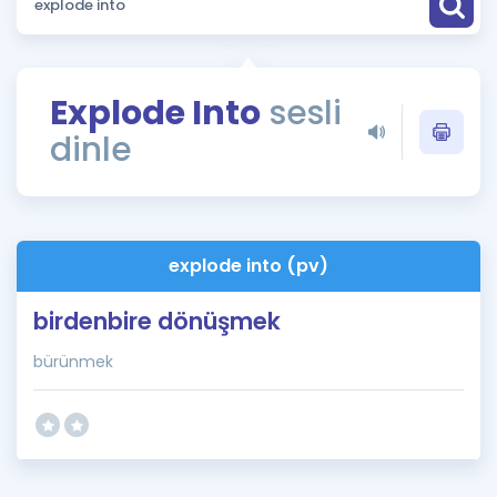
Puan Hesaplama
Rehberlik Aracı
Explode Into
sesli
ÖSYM Sınav Takvimi
dinle
Kampanyalar
Blog
explode into (pv)
İngilizce Gramer
birdenbire dönüşmek
bürünmek