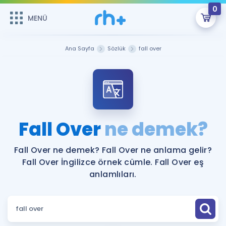
0
MENÜ
MENÜ
Üye Girişi
Ana Sayfa
Sözlük
fall over
Online Dersler
Sepetin Şu An Boş.
Çalışma Paketleri
Remzi Hoca ile seni sınava hazırlayacak onlarca eğitim seni
bekliyor!
Kitaplar ve Kaynaklar
GİRİŞ YAP
Fall Over
ne demek?
Katılımcı Görüşleri
Şifremi Hatırlamıyorum
Fall Over ne demek? Fall Over ne anlama gelir?
Fall Over İngilizce örnek cümle. Fall Over eş
ÜYE DEĞİLİM
Faydalı Araçlar
anlamlıları.
Ücretsiz Kaynaklar
Blog
İngilizce Gramer
Hakkımızda
Kariyer
Sözlük
Soru & Cevap
İletişim