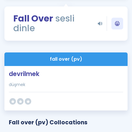
Puan Hesaplama
Fall Over
sesli
Rehberlik Aracı
dinle
ÖSYM Sınav Takvimi
Kampanyalar
Blog
fall over (pv)
İngilizce Gramer
devrilmek
düşmek
Fall over (pv) Collocations