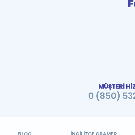
F
MÜŞTERİ Hİ
0 (850) 532
BLOG
İNGILIZCE GRAMER