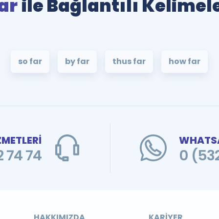
ar
ile Bağlantılı Kelimel
so far
by far
thus far
how far
ZMETLERİ
WHATSA
 74 74
0 (53
HAKKIMIZDA
KARIYER