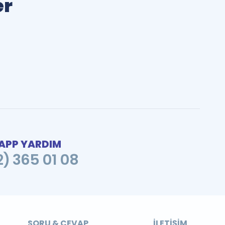
er
PP YARDIM
2) 365 01 08
SORU & CEVAP
İLETIŞIM