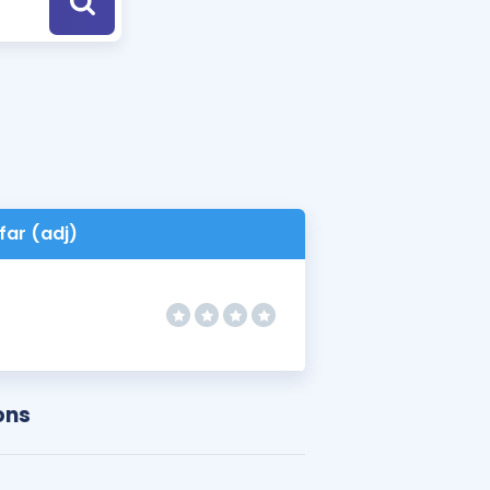
a Özel Fırsatlar
ınavlarla İlgili Haberler
er
 ve Konu Anlatımı
far (adj)
ons