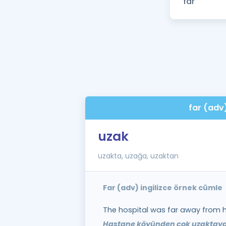
far (adv
uzak
uzakta, uzağa, uzaktan
Far (adv) ingilizce örnek cümle
The hospital was far away from hi
Hastane köyünden çok uzaktayd