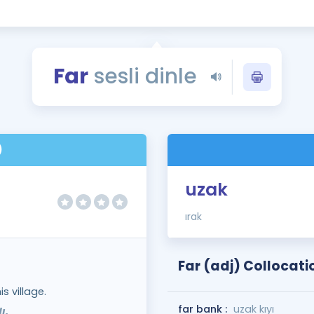
Kampanyalar
Eğitim ve Kitaplar
Blog
Far
sesli dinle
YDS - YÖKDİL Tüm S
İngilizce Gram
İngilizce Gramer
)
uzak
ırak
Far (adj) Collocati
s village.
far bank :
uzak kıyı
ı.