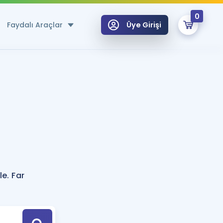
0
Faydalı Araçlar
Üye Girişi
klar
n Ücretsiz Kaynaklar
 için Özel Sözlük
Sepetin Şu An Boş.
ma
uan Hesaplama Aracı
i Hoca ile seni sınava hazırlayacak onlarca eğitim seni bekliyor!
Şifremi Hatırlamıyorum
GİRİŞ YAP
e. Far
azırlananlar için Öneriler
kvimi
ÜYE DEĞİLİM
arı Tek Takvimde