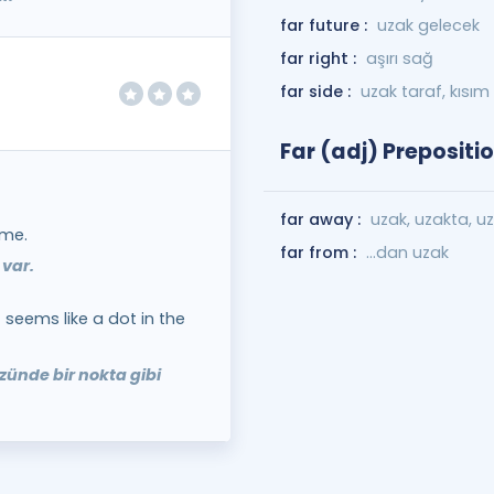
far future :
uzak gelecek
far right :
aşırı sağ
far side :
uzak taraf, kısım
Far (adj) Prepositi
far away :
uzak, uzakta, u
 me.
far from :
...dan uzak
 var.
 seems like a dot in the
zünde bir nokta gibi