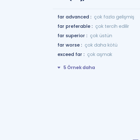
far advanced :
çok fazla gelişmiş
far preferable :
çok tercih edilir
far superior :
çok üstün
far worse :
çok daha kötü
exceed far :
çok aşmak
5 Örnek daha