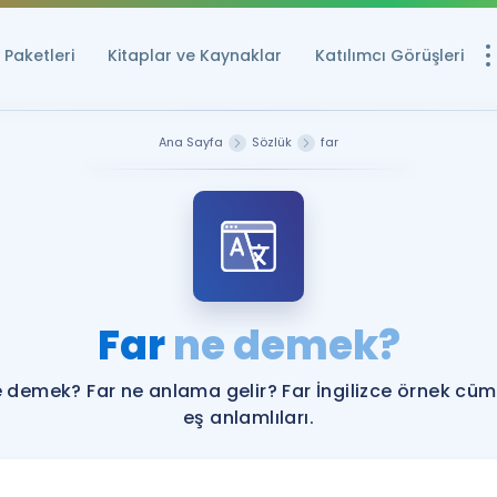
Paketleri
Kitaplar ve Kaynaklar
Katılımcı Görüşleri
Ücretsiz Kayna
Ana Sayfa
Sözlük
far
YDS ve YÖKDİL içi
Sözlük
İngilizce Sınavları
Puan Hesapla
Far
ne demek?
YDS ve YÖKDİL P
Remz
Rehberlik Aracı
e demek? Far ne anlama gelir? Far İngilizce örnek cüml
YDS ve YÖKDİL'e H
eş anlamlıları.
ÖSYM Sınav Ta
Tüm ÖSYM Sınavl