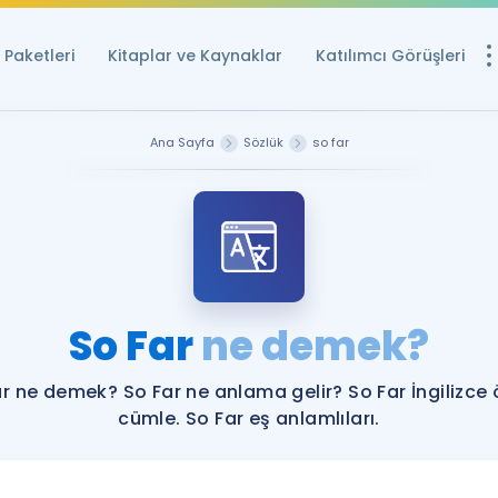
Paketleri
Kitaplar ve Kaynaklar
Katılımcı Görüşleri
Ücretsiz Kayna
Ana Sayfa
Sözlük
so far
YDS ve YÖKDİL içi
Sözlük
İngilizce Sınavları
Puan Hesapla
So Far
ne demek?
YDS ve YÖKDİL P
Remz
Rehberlik Aracı
r ne demek? So Far ne anlama gelir? So Far İngilizce
YDS ve YÖKDİL'e H
cümle. So Far eş anlamlıları.
ÖSYM Sınav Ta
Tüm ÖSYM Sınavl