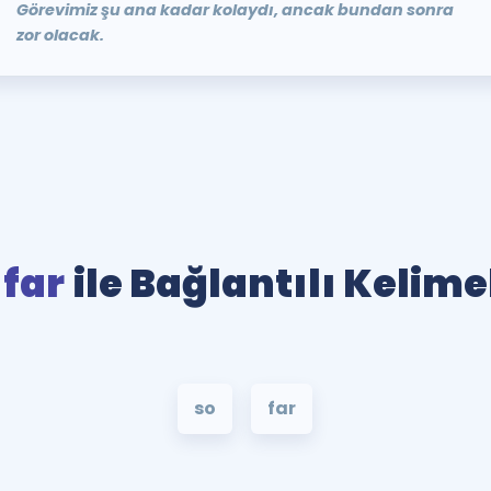
Görevimiz şu ana kadar kolaydı, ancak bundan sonra
zor olacak.
 far
ile Bağlantılı Kelime
so
far