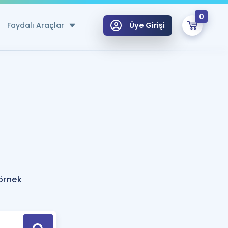
0
Faydalı Araçlar
Üye Girişi
klar
n Ücretsiz Kaynaklar
 için Özel Sözlük
Sepetin Şu An Boş.
ma
uan Hesaplama Aracı
i Hoca ile seni sınava hazırlayacak onlarca eğitim seni bekliyor!
Şifremi Hatırlamıyorum
GİRİŞ YAP
 örnek
azırlananlar için Öneriler
kvimi
ÜYE DEĞİLİM
arı Tek Takvimde