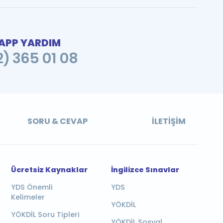
PP YARDIM
2) 365 01 08
SORU & CEVAP
İLETIŞIM
Ücretsiz Kaynaklar
İngilizce Sınavlar
YDS Önemli
YDS
Kelimeler
YÖKDİL
YÖKDİL Soru Tipleri
YÖKDİL Sosyal