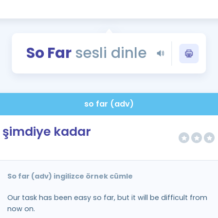
Kampanyalar
Eğitim ve Kitaplar
Blog
So Far
sesli dinle
YDS - YÖKDİL Tüm S
İngilizce Gram
İngilizce Gramer
so far (adv)
şimdiye kadar
So far (adv) ingilizce örnek cümle
Our task has been easy so far, but it will be difficult from
now on.