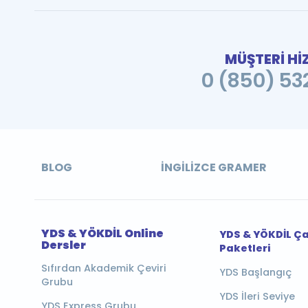
MÜŞTERİ Hİ
0 (850) 532
BLOG
İNGILIZCE GRAMER
YDS & YÖKDİL Online
YDS & YÖKDİL Ç
Dersler
Paketleri
Sıfırdan Akademik Çeviri
YDS Başlangıç
Grubu
YDS İleri Seviye
YDS Express Grubu