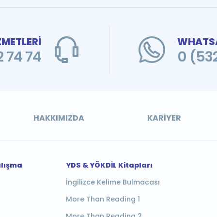
ZMETLERİ
WHATSA
 74 74
0 (53
HAKKIMIZDA
KARIYER
alışma
YDS & YÖKDİL Kitapları
İngilizce Kelime Bulmacası
More Than Reading 1
More Than Reading 2