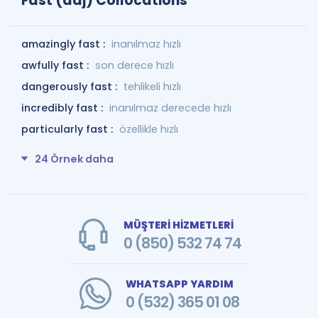
Fast (adj) Collocations
amazingly fast :
inanılmaz hızlı
awfully fast :
son derece hızlı
dangerously fast :
tehlikeli hızlı
incredibly fast :
inanılmaz derecede hızlı
particularly fast :
özellikle hızlı
24 Örnek daha
MÜŞTERİ HİZMETLERİ
0 (850) 532 74 74
WHATSAPP YARDIM
0 (532) 365 01 08