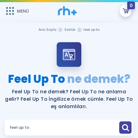
0
MENÜ
MENÜ
Üye Girişi
Ana Sayfa
Sözlük
feel up to
Online Dersler
Sepetin Şu An Boş.
Çalışma Paketleri
Remzi Hoca ile seni sınava hazırlayacak onlarca eğitim seni
bekliyor!
Kitaplar ve Kaynaklar
GİRİŞ YAP
Feel Up To
ne demek?
Katılımcı Görüşleri
Şifremi Hatırlamıyorum
Feel Up To ne demek? Feel Up To ne anlama
gelir? Feel Up To İngilizce örnek cümle. Feel Up To
ÜYE DEĞİLİM
Faydalı Araçlar
eş anlamlıları.
Ücretsiz Kaynaklar
Blog
İngilizce Gramer
Hakkımızda
Kariyer
Sözlük
Soru & Cevap
İletişim