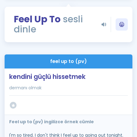
Puan Hesaplama
Feel Up To
sesli
Rehberlik Aracı
dinle
ÖSYM Sınav Takvimi
Kampanyalar
Blog
feel up to (pv)
İngilizce Gramer
kendini güçlü hissetmek
dermanı olmak
Feel up to (pv) ingilizce örnek cümle
I'm so tired. I don't think I feel up to going out tonight.