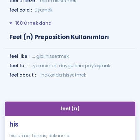
feel breeze :
esinti hissetmek
feel cold :
üşümek
160 Örnek daha
Feel (n) Preposition Kullanımları
feel like :
... gibi hissetmek
feel for :
..ya acımak, duygularını paylaşmak
feel about :
...hakkında hissetmek
feel (n)
his
hissetme, temas, dokunma