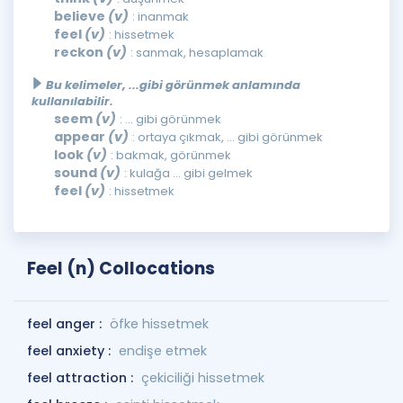
believe
(v)
: inanmak
feel
(v)
: hissetmek
reckon
(v)
: sanmak, hesaplamak
Bu kelimeler, ...gibi görünmek anlamında
kullanılabilir.
seem
(v)
: ... gibi görünmek
appear
(v)
: ortaya çıkmak, ... gibi görünmek
look
(v)
: bakmak, görünmek
sound
(v)
: kulağa ... gibi gelmek
feel
(v)
: hissetmek
Feel (n) Collocations
feel anger :
öfke hissetmek
feel anxiety :
endişe etmek
feel attraction :
çekiciliği hissetmek