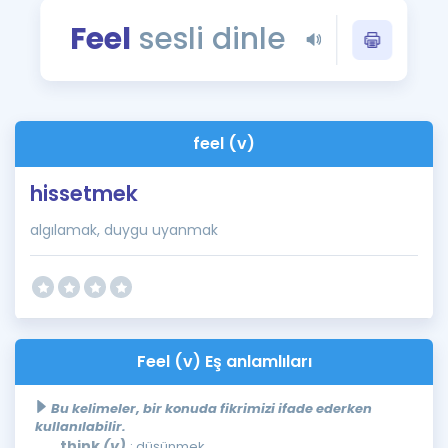
Puan Hesaplama
Feel
sesli dinle
Rehberlik Aracı
ÖSYM Sınav Takvimi
feel (v)
Kampanyalar
hissetmek
Blog
algılamak, duygu uyanmak
İngilizce Gramer
Feel (v) Eş anlamlıları
Bu kelimeler, bir konuda fikrimizi ifade ederken
kullanılabilir.
think
(v)
: düşünmek