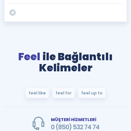
Feel
ile Bağlantılı
Kelimeler
feel like
feel for
feel up to
MÜŞTERİ HİZMETLERİ
0 (850) 532 74 74