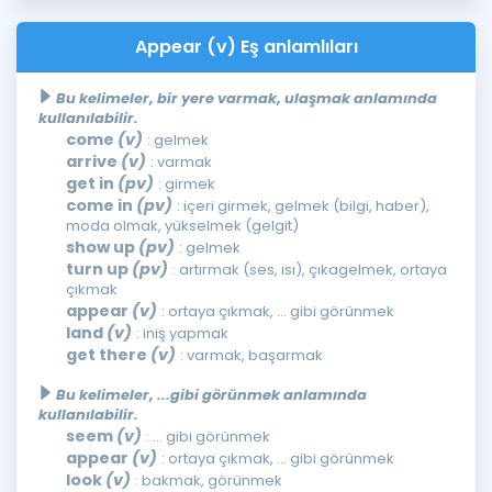
Appear (v) Eş anlamlıları
Bu kelimeler, bir yere varmak, ulaşmak anlamında
kullanılabilir.
come
(v)
: gelmek
arrive
(v)
: varmak
get in
(pv)
: girmek
come in
(pv)
: içeri girmek, gelmek (bilgi, haber),
moda olmak, yükselmek (gelgit)
show up
(pv)
: gelmek
turn up
(pv)
: artırmak (ses, ısı), çıkagelmek, ortaya
çıkmak
appear
(v)
: ortaya çıkmak, ... gibi görünmek
land
(v)
: iniş yapmak
get there
(v)
: varmak, başarmak
Bu kelimeler, ...gibi görünmek anlamında
kullanılabilir.
seem
(v)
: ... gibi görünmek
appear
(v)
: ortaya çıkmak, ... gibi görünmek
look
(v)
: bakmak, görünmek