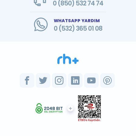
0 (850) 532 74 74
WHATSAPP YARDIM
0 (532) 365 01 08