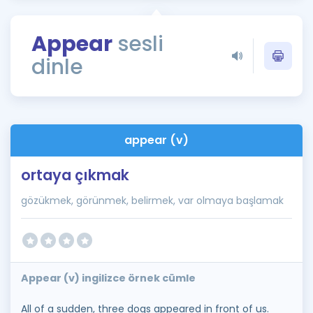
Puan Hesaplama
Appear
sesli
Rehberlik Aracı
dinle
ÖSYM Sınav Takvimi
Kampanyalar
Blog
appear (v)
İngilizce Gramer
ortaya çıkmak
gözükmek, görünmek, belirmek, var olmaya başlamak
Appear (v) ingilizce örnek cümle
All of a sudden, three dogs appeared in front of us.