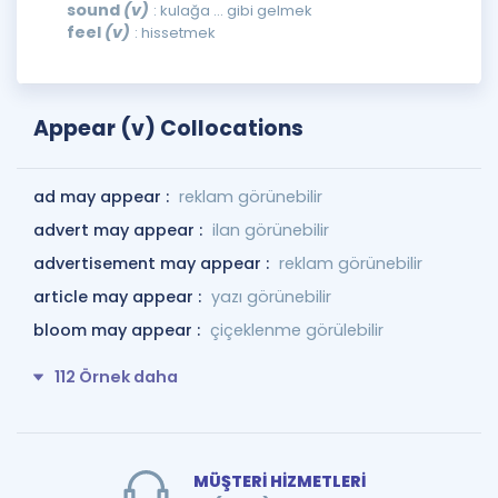
sound
(v)
: kulağa ... gibi gelmek
feel
(v)
: hissetmek
Appear (v) Collocations
ad may appear :
reklam görünebilir
advert may appear :
ilan görünebilir
advertisement may appear :
reklam görünebilir
article may appear :
yazı görünebilir
bloom may appear :
çiçeklenme görülebilir
112 Örnek daha
MÜŞTERİ HİZMETLERİ