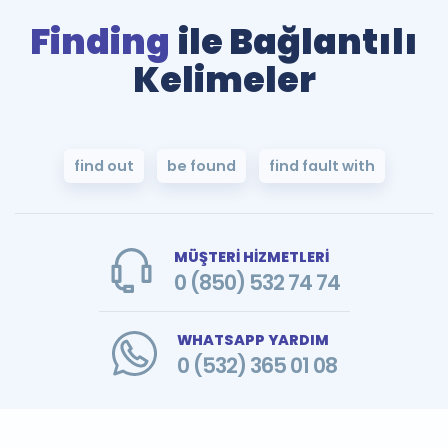
Finding
ile Bağlantılı
Kelimeler
find out
be found
find fault with
MÜŞTERİ HİZMETLERİ
0 (850) 532 74 74
WHATSAPP YARDIM
0 (532) 365 01 08