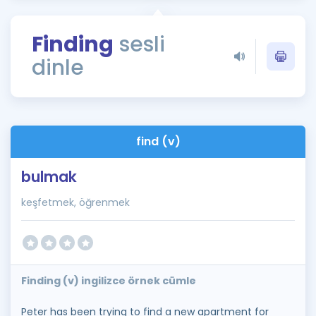
Puan Hesaplama
Finding
sesli
Rehberlik Aracı
dinle
ÖSYM Sınav Takvimi
Kampanyalar
Blog
find (v)
İngilizce Gramer
bulmak
keşfetmek, öğrenmek
Finding (v) ingilizce örnek cümle
Peter has been trying to find a new apartment for