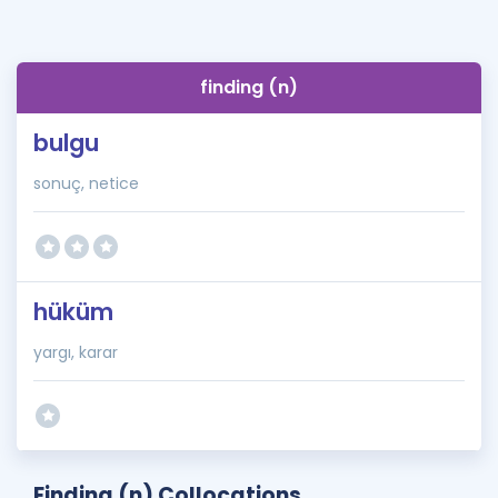
finding (n)
bulgu
sonuç, netice
hüküm
yargı, karar
Finding (n) Collocations