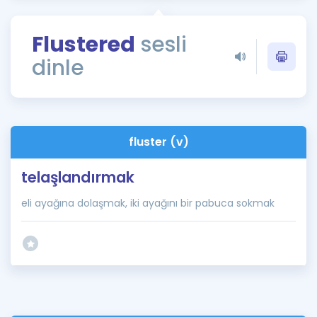
Puan Hesaplama
Flustered
sesli
Rehberlik Aracı
dinle
ÖSYM Sınav Takvimi
Kampanyalar
Blog
fluster (v)
İngilizce Gramer
telaşlandırmak
eli ayağına dolaşmak, iki ayağını bir pabuca sokmak