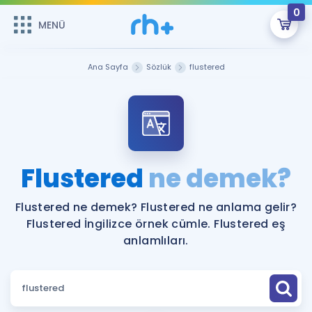
0
MENÜ
MENÜ
Üye Girişi
Ana Sayfa
Sözlük
flustered
Online Dersler
Sepetin Şu An Boş.
Çalışma Paketleri
Remzi Hoca ile seni sınava hazırlayacak onlarca eğitim seni
bekliyor!
Kitaplar ve Kaynaklar
GİRİŞ YAP
Flustered
ne demek?
Katılımcı Görüşleri
Şifremi Hatırlamıyorum
Flustered ne demek? Flustered ne anlama gelir?
Flustered İngilizce örnek cümle. Flustered eş
ÜYE DEĞİLİM
Faydalı Araçlar
anlamlıları.
Ücretsiz Kaynaklar
Blog
İngilizce Gramer
Hakkımızda
Kariyer
Sözlük
Soru & Cevap
İletişim