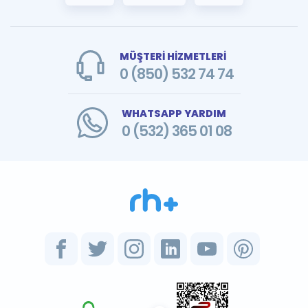
MÜŞTERİ HİZMETLERİ
0 (850) 532 74 74
WHATSAPP YARDIM
0 (532) 365 01 08