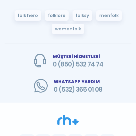
folk hero
folklore
folksy
menfolk
womenfolk
MÜŞTERİ HİZMETLERİ
0 (850) 532 74 74
WHATSAPP YARDIM
0 (532) 365 01 08