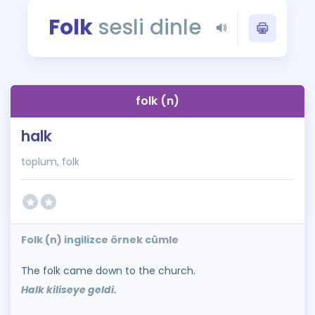
Puan Hesaplama
Folk
sesli dinle
Rehberlik Aracı
ÖSYM Sınav Takvimi
folk (n)
Kampanyalar
halk
Blog
toplum, folk
İngilizce Gramer
Folk (n) ingilizce örnek cümle
The folk came down to the church.
Halk kiliseye geldi.