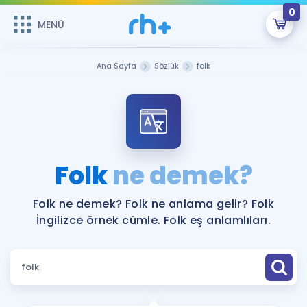
0
MENÜ
MENÜ
Üye Girişi
Ana Sayfa
Sözlük
folk
Online Dersler
Sepetin Şu An Boş.
Çalışma Paketleri
Remzi Hoca ile seni sınava hazırlayacak onlarca eğitim seni
bekliyor!
Kitaplar ve Kaynaklar
GİRİŞ YAP
Folk
ne demek?
Katılımcı Görüşleri
Şifremi Hatırlamıyorum
Folk ne demek? Folk ne anlama gelir? Folk
İngilizce örnek cümle. Folk eş anlamlıları.
ÜYE DEĞİLİM
Faydalı Araçlar
Ücretsiz Kaynaklar
Blog
İngilizce Gramer
Hakkımızda
Kariyer
Sözlük
Soru & Cevap
İletişim