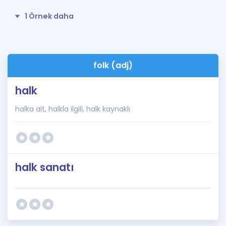
1 Örnek daha
folk (adj)
halk
halka ait, halkla ilgili, halk kaynaklı
halk sanatı