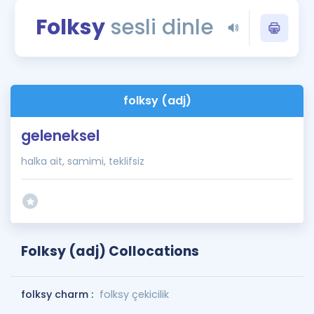
Puan Hesaplama
Folksy
sesli dinle
Rehberlik Aracı
ÖSYM Sınav Takvimi
folksy (adj)
Kampanyalar
geleneksel
Blog
halka ait, samimi, teklifsiz
İngilizce Gramer
Folksy (adj) Collocations
folksy charm :
folksy çekicilik