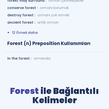
forest may surround :
orman çevreleyebilir
conserve forest :
ormanı korumak
destroy forest :
ormanı yok etmek
ancient forest :
antik orman
12 Örnek daha
Forest (n) Preposition Kullanımları
in the forest :
ormanda
Forest
ile Bağlantılı
Kelimeler