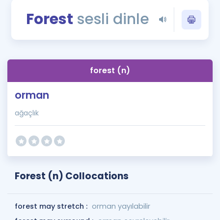
Puan Hesaplama
Forest
sesli dinle
Rehberlik Aracı
ÖSYM Sınav Takvimi
forest (n)
Kampanyalar
orman
Blog
ağaçlık
İngilizce Gramer
Forest (n) Collocations
forest may stretch :
orman yayılabilir