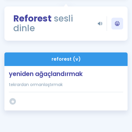
Puan Hesaplama
Reforest
sesli
Rehberlik Aracı
dinle
ÖSYM Sınav Takvimi
Kampanyalar
Blog
reforest (v)
İngilizce Gramer
yeniden ağaçlandırmak
tekrardan ormanlaştırmak