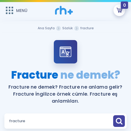
0
MENÜ
MENÜ
Üye Girişi
Ana Sayfa
Sözlük
fracture
Online Dersler
Sepetin Şu An Boş.
Çalışma Paketleri
Remzi Hoca ile seni sınava hazırlayacak onlarca eğitim seni
bekliyor!
Kitaplar ve Kaynaklar
GİRİŞ YAP
Fracture
ne demek?
Katılımcı Görüşleri
Şifremi Hatırlamıyorum
Fracture ne demek? Fracture ne anlama gelir?
Fracture İngilizce örnek cümle. Fracture eş
ÜYE DEĞİLİM
Faydalı Araçlar
anlamlıları.
Ücretsiz Kaynaklar
Blog
İngilizce Gramer
Hakkımızda
Kariyer
Sözlük
Soru & Cevap
İletişim