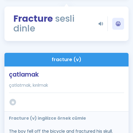
Puan Hesaplama
Fracture
sesli
Rehberlik Aracı
dinle
ÖSYM Sınav Takvimi
Kampanyalar
Blog
fracture (v)
İngilizce Gramer
çatlamak
çatlatmak, kırılmak
Fracture (v) ingilizce örnek cümle
The boy fell off the bicycle and fractured his skull.