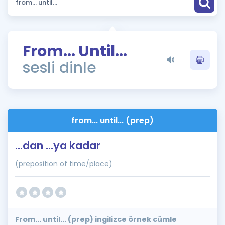
Puan Hesaplama
Rehberlik Aracı
From... Until...
ÖSYM Sınav Takvimi
sesli dinle
Kampanyalar
Blog
from... until... (prep)
İngilizce Gramer
...dan ...ya kadar
(preposition of time/place)
From... until... (prep) ingilizce örnek cümle