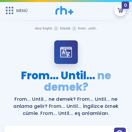
0
MENÜ
MENÜ
Üye Girişi
Ana Sayfa
Sözlük
from... until...
Online Dersler
Sepetin Şu An Boş.
Çalışma Paketleri
Remzi Hoca ile seni sınava hazırlayacak onlarca eğitim seni
bekliyor!
Kitaplar ve Kaynaklar
GİRİŞ YAP
From... Until...
ne
Katılımcı Görüşleri
demek?
Şifremi Hatırlamıyorum
ÜYE DEĞİLİM
Faydalı Araçlar
From... Until... ne demek? From... Until... ne
anlama gelir? From... Until... İngilizce örnek
Ücretsiz Kaynaklar
Blog
İngilizce Gramer
cümle. From... Until... eş anlamlıları.
Hakkımızda
Kariyer
Sözlük
Soru & Cevap
İletişim