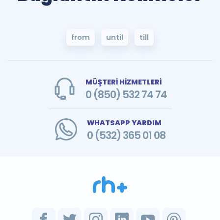
from
until
till
MÜŞTERİ HİZMETLERİ
0 (850) 532 74 74
WHATSAPP YARDIM
0 (532) 365 01 08