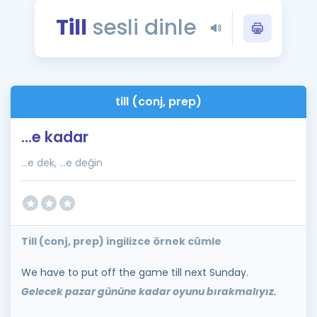
Puan Hesaplama
Till
sesli dinle
Rehberlik Aracı
ÖSYM Sınav Takvimi
till (conj, prep)
Kampanyalar
...e kadar
Blog
...e dek, ...e değin
İngilizce Gramer
Till (conj, prep) ingilizce örnek cümle
We have to put off the game till next Sunday.
Gelecek pazar gününe kadar oyunu bırakmalıyız.