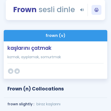
Puan Hesaplama
Frown
sesli dinle
Rehberlik Aracı
ÖSYM Sınav Takvimi
frown (v)
Kampanyalar
kaşlarını çatmak
Blog
kızmak, ayıplamak, somurtmak
İngilizce Gramer
Frown (n) Collocations
frown slightly :
biraz kaşlarını