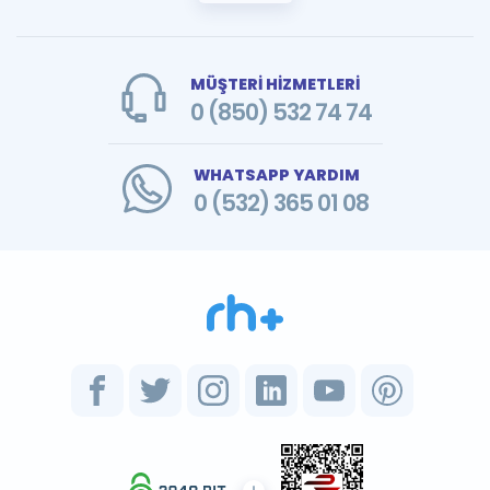
MÜŞTERİ HİZMETLERİ
0 (850) 532 74 74
WHATSAPP YARDIM
0 (532) 365 01 08