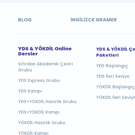
BLOG
İNGILIZCE GRAMER
YDS & YÖKDİL Online
YDS & YÖKDİL Ç
Dersler
Paketleri
Sıfırdan Akademik Çeviri
YDS Başlangıç
Grubu
YDS İleri Seviye
YDS Express Grubu
YÖKDİL Başlangıç
YDS Kampı
YÖKDİL İleri Seviy
YDS+YÖKDİL Hazırlık Grubu
YDS+YÖKDİL Kampı
YÖKDİL Hazırlık Grubu
YÖKDİL Kampı