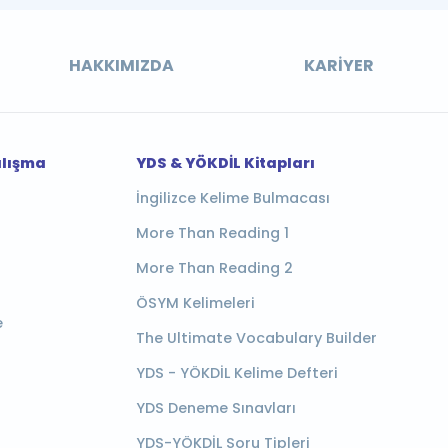
HAKKIMIZDA
KARIYER
alışma
YDS & YÖKDİL Kitapları
İngilizce Kelime Bulmacası
More Than Reading 1
More Than Reading 2
ÖSYM Kelimeleri
e
The Ultimate Vocabulary Builder
YDS - YÖKDİL Kelime Defteri
YDS Deneme Sınavları
YDS-YÖKDİL Soru Tipleri