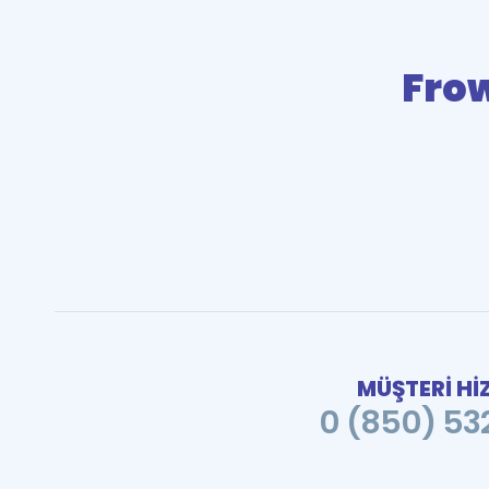
Fro
MÜŞTERİ Hİ
0 (850) 532