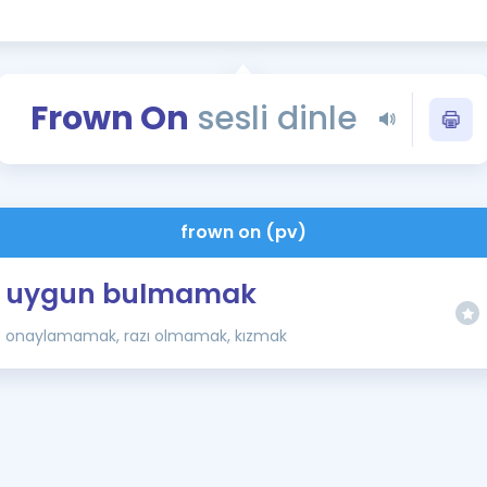
Kampanyalar
Eğitim ve Kitaplar
Blog
Frown On
sesli dinle
YDS - YÖKDİL Tüm S
İngilizce Gram
İngilizce Gramer
frown on (pv)
uygun bulmamak
onaylamamak, razı olmamak, kızmak