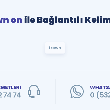
wn on
ile Bağlantılı Keli
frown
ZMETLERİ
WHATSA
 74 74
0 (53