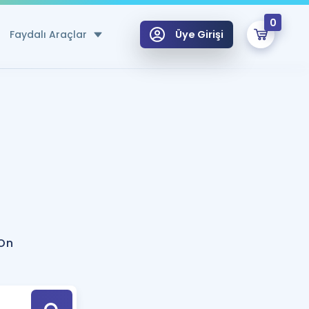
0
Faydalı Araçlar
Üye Girişi
klar
n Ücretsiz Kaynaklar
 için Özel Sözlük
Sepetin Şu An Boş.
ma
uan Hesaplama Aracı
i Hoca ile seni sınava hazırlayacak onlarca eğitim seni bekliyor!
Şifremi Hatırlamıyorum
GİRİŞ YAP
 On
azırlananlar için Öneriler
kvimi
ÜYE DEĞİLİM
arı Tek Takvimde