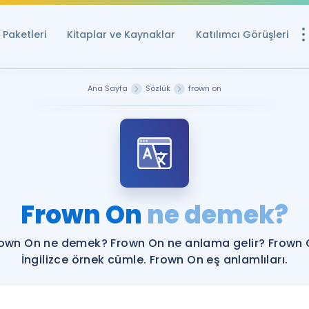
Paketleri
Kitaplar ve Kaynaklar
Katılımcı Görüşleri
Ücretsiz Kayna
Ana Sayfa
Sözlük
frown on
YDS ve YÖKDİL içi
Sözlük
İngilizce Sınavları
Puan Hesapla
Frown On
ne demek?
YDS ve YÖKDİL P
Remz
Rehberlik Aracı
own On ne demek? Frown On ne anlama gelir? Frown
YDS ve YÖKDİL'e H
İngilizce örnek cümle. Frown On eş anlamlıları.
ÖSYM Sınav Ta
Tüm ÖSYM Sınavl