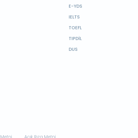
E-YDS
IELTS
TOEFL
TIPDİL
DUS
 Metni
Açık Rıza Metni