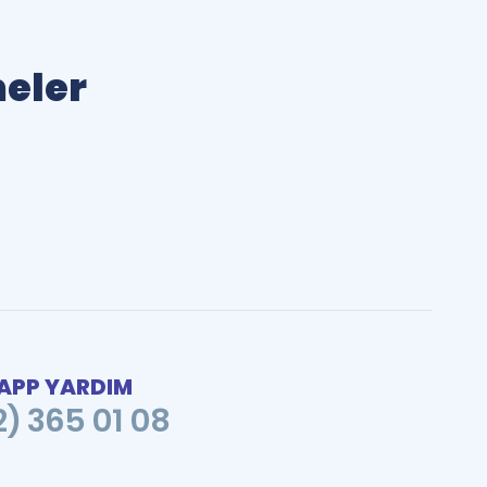
meler
PP YARDIM
2) 365 01 08