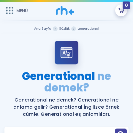
0
MENÜ
MENÜ
Üye Girişi
Ana Sayfa
Sözlük
generational
Online Dersler
Sepetin Şu An Boş.
Çalışma Paketleri
Remzi Hoca ile seni sınava hazırlayacak onlarca eğitim seni
bekliyor!
Kitaplar ve Kaynaklar
GİRİŞ YAP
Generational
ne
Katılımcı Görüşleri
demek?
Şifremi Hatırlamıyorum
ÜYE DEĞİLİM
Faydalı Araçlar
Generational ne demek? Generational ne
anlama gelir? Generational İngilizce örnek
Ücretsiz Kaynaklar
Blog
İngilizce Gramer
cümle. Generational eş anlamlıları.
Hakkımızda
Kariyer
Sözlük
Soru & Cevap
İletişim