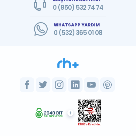
0 (850) 532 74 74
WHATSAPP YARDIM
0 (532) 365 01 08