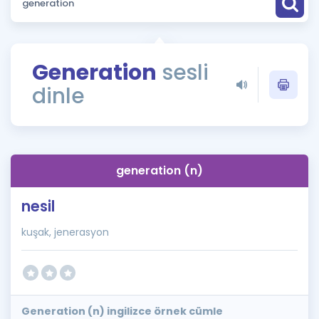
Puan Hesaplama
Rehberlik Aracı
Generation
sesli
ÖSYM Sınav Takvimi
dinle
Kampanyalar
Blog
generation (n)
İngilizce Gramer
nesil
kuşak, jenerasyon
Generation (n) ingilizce örnek cümle