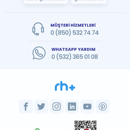
MÜŞTERİ HİZMETLERİ
0 (850) 532 74 74
WHATSAPP YARDIM
0 (532) 365 01 08