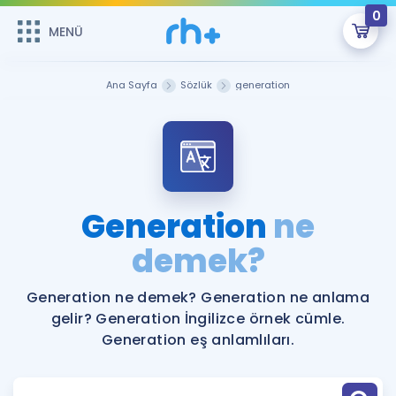
0
MENÜ
MENÜ
Üye Girişi
Ana Sayfa
Sözlük
generation
Online Dersler
Sepetin Şu An Boş.
Çalışma Paketleri
Remzi Hoca ile seni sınava hazırlayacak onlarca eğitim seni
bekliyor!
Kitaplar ve Kaynaklar
GİRİŞ YAP
Generation
ne
Katılımcı Görüşleri
demek?
Şifremi Hatırlamıyorum
ÜYE DEĞİLİM
Faydalı Araçlar
Generation ne demek? Generation ne anlama
gelir? Generation İngilizce örnek cümle.
Ücretsiz Kaynaklar
Blog
İngilizce Gramer
Generation eş anlamlıları.
Hakkımızda
Kariyer
Sözlük
Soru & Cevap
İletişim