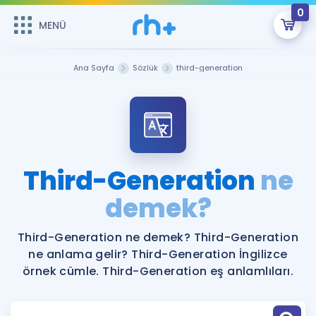
0
MENÜ
MENÜ
Üye Girişi
Ana Sayfa
Sözlük
third-generation
Online Dersler
Sepetin Şu An Boş.
Çalışma Paketleri
Remzi Hoca ile seni sınava hazırlayacak onlarca eğitim seni
bekliyor!
Kitaplar ve Kaynaklar
GİRİŞ YAP
Third-Generation
ne
Katılımcı Görüşleri
demek?
Şifremi Hatırlamıyorum
ÜYE DEĞİLİM
Faydalı Araçlar
Third-Generation ne demek? Third-Generation
ne anlama gelir? Third-Generation İngilizce
Ücretsiz Kaynaklar
Blog
İngilizce Gramer
örnek cümle. Third-Generation eş anlamlıları.
Hakkımızda
Kariyer
Sözlük
Soru & Cevap
İletişim