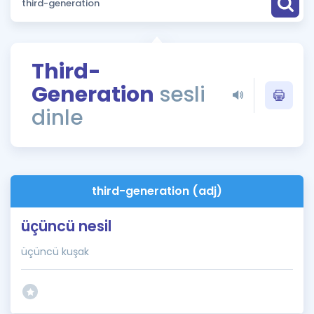
Puan Hesaplama
Rehberlik Aracı
Third-
ÖSYM Sınav Takvimi
Generation
sesli
Kampanyalar
dinle
Blog
İngilizce Gramer
third-generation (adj)
üçüncü nesil
üçüncü kuşak