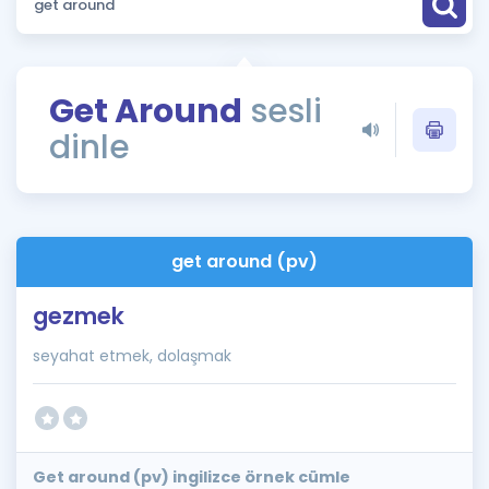
Puan Hesaplama
Rehberlik Aracı
Get Around
sesli
ÖSYM Sınav Takvimi
dinle
Kampanyalar
Blog
get around (pv)
İngilizce Gramer
gezmek
seyahat etmek, dolaşmak
Get around (pv) ingilizce örnek cümle