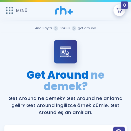
0
MENÜ
MENÜ
Üye Girişi
Ana Sayfa
Sözlük
get around
Online Dersler
Sepetin Şu An Boş.
Çalışma Paketleri
Remzi Hoca ile seni sınava hazırlayacak onlarca eğitim seni
bekliyor!
Kitaplar ve Kaynaklar
GİRİŞ YAP
Get Around
ne
Katılımcı Görüşleri
demek?
Şifremi Hatırlamıyorum
ÜYE DEĞİLİM
Faydalı Araçlar
Get Around ne demek? Get Around ne anlama
gelir? Get Around İngilizce örnek cümle. Get
Ücretsiz Kaynaklar
Blog
İngilizce Gramer
Around eş anlamlıları.
Hakkımızda
Kariyer
Sözlük
Soru & Cevap
İletişim