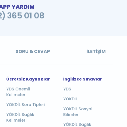
PP YARDIM
2) 365 01 08
SORU & CEVAP
İLETIŞIM
Ücretsiz Kaynaklar
İngilizce Sınavlar
YDS Önemli
YDS
Kelimeler
YÖKDİL
YÖKDİL Soru Tipleri
YÖKDİL Sosyal
YÖKDİL Sağlık
Bilimler
Kelimeleri
YÖKDİL Sağlık