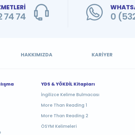
ZMETLERİ
WHATSA
 74 74
0 (53
HAKKIMIZDA
KARIYER
alışma
YDS & YÖKDİL Kitapları
İngilizce Kelime Bulmacası
More Than Reading 1
More Than Reading 2
ÖSYM Kelimeleri
e