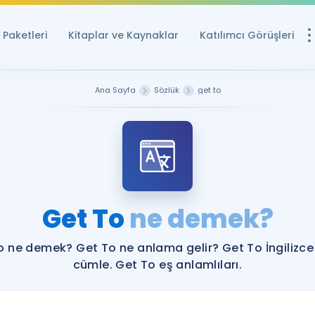
Paketleri
Kitaplar ve Kaynaklar
Katılımcı Görüşleri
Ücretsiz Kayna
Ana Sayfa
Sözlük
get to
YDS ve YÖKDİL içi
Sözlük
İngilizce Sınavları
Puan Hesapla
Get To
ne demek?
YDS ve YÖKDİL P
Remz
Rehberlik Aracı
o ne demek? Get To ne anlama gelir? Get To İngilizce
YDS ve YÖKDİL'e H
cümle. Get To eş anlamlıları.
ÖSYM Sınav Ta
Tüm ÖSYM Sınavl