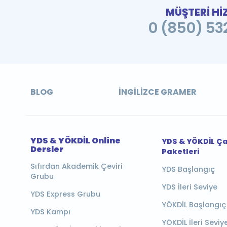
MÜŞTERİ Hİ
0 (850) 532
BLOG
İNGILIZCE GRAMER
YDS & YÖKDİL Online
YDS & YÖKDİL Ç
Dersler
Paketleri
Sıfırdan Akademik Çeviri
YDS Başlangıç
Grubu
YDS İleri Seviye
YDS Express Grubu
YÖKDİL Başlangıç
YDS Kampı
YÖKDİL İleri Seviy