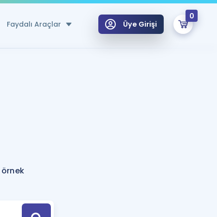
0
Faydalı Araçlar
Üye Girişi
klar
n Ücretsiz Kaynaklar
 için Özel Sözlük
Sepetin Şu An Boş.
ma
uan Hesaplama Aracı
i Hoca ile seni sınava hazırlayacak onlarca eğitim seni bekliyor!
Şifremi Hatırlamıyorum
GİRİŞ YAP
 örnek
azırlananlar için Öneriler
kvimi
ÜYE DEĞİLİM
arı Tek Takvimde