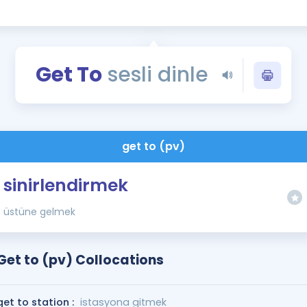
Kampanyalar
Eğitim ve Kitaplar
Blog
Get To
sesli dinle
YDS - YÖKDİL Tüm S
İngilizce Gram
İngilizce Gramer
get to (pv)
sinirlendirmek
üstüne gelmek
Get to (pv) Collocations
get to station :
istasyona gitmek