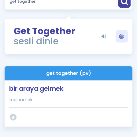
Puan Hesaplama
Rehberlik Aracı
Get Together
ÖSYM Sınav Takvimi
sesli dinle
Kampanyalar
Blog
get together (pv)
İngilizce Gramer
bir araya gelmek
toplanmak