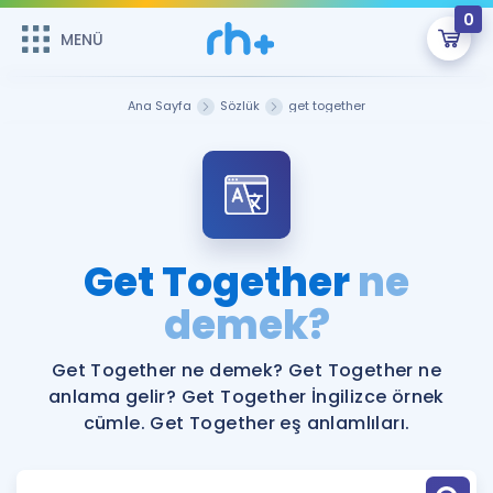
0
MENÜ
MENÜ
Üye Girişi
Ana Sayfa
Sözlük
get together
Online Dersler
Sepetin Şu An Boş.
Çalışma Paketleri
Remzi Hoca ile seni sınava hazırlayacak onlarca eğitim seni
bekliyor!
Kitaplar ve Kaynaklar
GİRİŞ YAP
Get Together
ne
Katılımcı Görüşleri
demek?
Şifremi Hatırlamıyorum
ÜYE DEĞİLİM
Faydalı Araçlar
Get Together ne demek? Get Together ne
anlama gelir? Get Together İngilizce örnek
Ücretsiz Kaynaklar
Blog
İngilizce Gramer
cümle. Get Together eş anlamlıları.
Hakkımızda
Kariyer
Sözlük
Soru & Cevap
İletişim