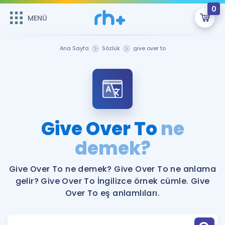
0
MENÜ
MENÜ
Üye Girişi
Ana Sayfa
Sözlük
give over to
Online Dersler
Sepetin Şu An Boş.
Çalışma Paketleri
Remzi Hoca ile seni sınava hazırlayacak onlarca eğitim seni
bekliyor!
Kitaplar ve Kaynaklar
GİRİŞ YAP
Give Over To
ne
Katılımcı Görüşleri
demek?
Şifremi Hatırlamıyorum
ÜYE DEĞİLİM
Faydalı Araçlar
Give Over To ne demek? Give Over To ne anlama
gelir? Give Over To İngilizce örnek cümle. Give
Ücretsiz Kaynaklar
Blog
İngilizce Gramer
Over To eş anlamlıları.
Hakkımızda
Kariyer
Sözlük
Soru & Cevap
İletişim