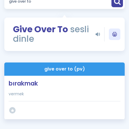
Puan Hesaplama
Rehberlik Aracı
Give Over To
sesli
ÖSYM Sınav Takvimi
dinle
Kampanyalar
Blog
give over to (pv)
İngilizce Gramer
bırakmak
vermek