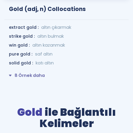
Gold (adj, n) Collocations
extract gold :
altın çıkarmak
strike gold :
altın bulmak
win gold :
altın kazanmak
pure gold :
saf altın
solid gold :
katı altın
8 Örnek daha
Gold
ile Bağlantılı
Kelimeler