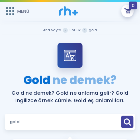
0
MENÜ
MENÜ
Üye Girişi
Ana Sayfa
Sözlük
gold
Online Dersler
Sepetin Şu An Boş.
Çalışma Paketleri
Remzi Hoca ile seni sınava hazırlayacak onlarca eğitim seni
bekliyor!
Kitaplar ve Kaynaklar
GİRİŞ YAP
Gold
ne demek?
Katılımcı Görüşleri
Şifremi Hatırlamıyorum
Gold ne demek? Gold ne anlama gelir? Gold
İngilizce örnek cümle. Gold eş anlamlıları.
ÜYE DEĞİLİM
Faydalı Araçlar
Ücretsiz Kaynaklar
Blog
İngilizce Gramer
Hakkımızda
Kariyer
Sözlük
Soru & Cevap
İletişim