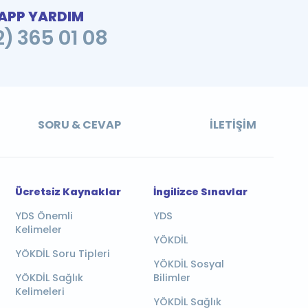
PP YARDIM
2) 365 01 08
SORU & CEVAP
İLETIŞIM
Ücretsiz Kaynaklar
İngilizce Sınavlar
YDS Önemli
YDS
Kelimeler
YÖKDİL
YÖKDİL Soru Tipleri
YÖKDİL Sosyal
YÖKDİL Sağlık
Bilimler
Kelimeleri
YÖKDİL Sağlık