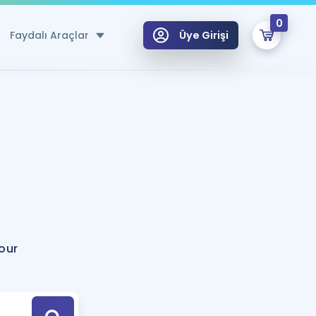
0
Faydalı Araçlar
Üye Girişi
klar
n Ücretsiz Kaynaklar
 için Özel Sözlük
Sepetin Şu An Boş.
ma
uan Hesaplama Aracı
i Hoca ile seni sınava hazırlayacak onlarca eğitim seni bekliyor!
Şifremi Hatırlamıyorum
GİRİŞ YAP
our
azırlananlar için Öneriler
kvimi
ÜYE DEĞİLİM
arı Tek Takvimde