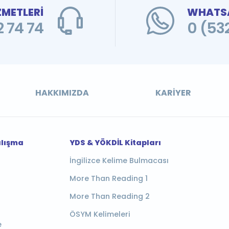
ZMETLERİ
WHATSA
 74 74
0 (53
HAKKIMIZDA
KARIYER
alışma
YDS & YÖKDİL Kitapları
İngilizce Kelime Bulmacası
More Than Reading 1
More Than Reading 2
ÖSYM Kelimeleri
e