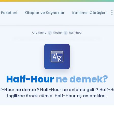
Paketleri
Kitaplar ve Kaynaklar
Katılımcı Görüşleri
Ücretsiz Kayna
Ana Sayfa
Sözlük
half-hour
YDS ve YÖKDİL içi
Sözlük
İngilizce Sınavları
Puan Hesapla
Half-Hour
ne demek?
YDS ve YÖKDİL P
Remz
Rehberlik Aracı
lf-Hour ne demek? Half-Hour ne anlama gelir? Half-H
YDS ve YÖKDİL'e H
İngilizce örnek cümle. Half-Hour eş anlamlıları.
ÖSYM Sınav Ta
Tüm ÖSYM Sınavl