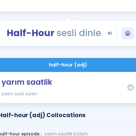
Kampanyalar
Eğitim ve Kitaplar
Blog
Half-Hour
sesli dinle
YDS - YÖKDİL Tüm S
İngilizce Gram
İngilizce Gramer
half-hour (adj)
yarım saatlik
yarım saat süren
Half-hour (adj) Collocations
half-hour episode :
yarım saatlik bölüm