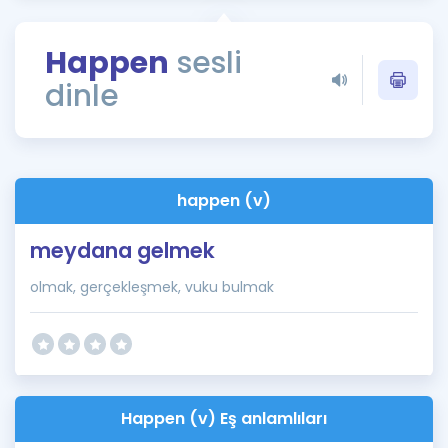
Puan Hesaplama
Happen
sesli
Rehberlik Aracı
dinle
ÖSYM Sınav Takvimi
Kampanyalar
Blog
happen (v)
İngilizce Gramer
meydana gelmek
olmak, gerçekleşmek, vuku bulmak
Happen (v) Eş anlamlıları