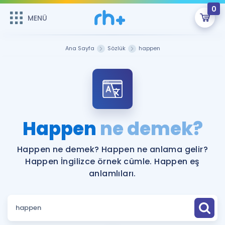
0
MENÜ
MENÜ
Üye Girişi
Ana Sayfa
Sözlük
happen
Online Dersler
Sepetin Şu An Boş.
Çalışma Paketleri
Remzi Hoca ile seni sınava hazırlayacak onlarca eğitim seni
bekliyor!
Kitaplar ve Kaynaklar
GİRİŞ YAP
Happen
ne demek?
Katılımcı Görüşleri
Şifremi Hatırlamıyorum
Happen ne demek? Happen ne anlama gelir?
Happen İngilizce örnek cümle. Happen eş
ÜYE DEĞİLİM
Faydalı Araçlar
anlamlıları.
Ücretsiz Kaynaklar
Blog
İngilizce Gramer
Hakkımızda
Kariyer
Sözlük
Soru & Cevap
İletişim