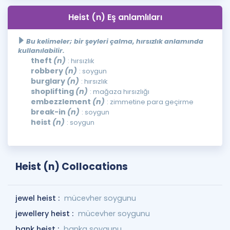
Heist (n) Eş anlamlıları
Bu kelimeler; bir şeyleri çalma, hırsızlık anlamında
kullanılabilir.
theft
(n)
: hırsızlık
robbery
(n)
: soygun
burglary
(n)
: hırsızlık
shoplifting
(n)
: mağaza hırsızlığı
embezzlement
(n)
: zimmetine para geçirme
break-in
(n)
: soygun
heist
(n)
: soygun
Heist (n) Collocations
jewel heist :
mücevher soygunu
jewellery heist :
mücevher soygunu
bank heist :
banka soygunu