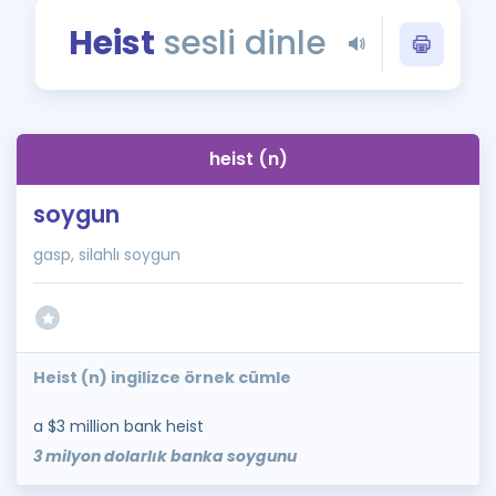
Puan Hesaplama
Heist
sesli dinle
Rehberlik Aracı
ÖSYM Sınav Takvimi
heist (n)
Kampanyalar
soygun
Blog
gasp, silahlı soygun
İngilizce Gramer
Heist (n) ingilizce örnek cümle
a $3 million bank heist
3 milyon dolarlık banka soygunu