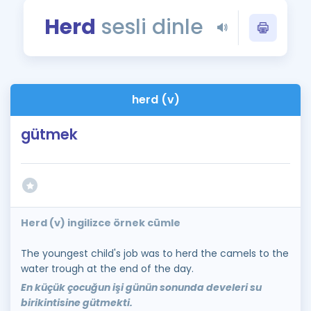
Puan Hesaplama
Herd
sesli dinle
Rehberlik Aracı
ÖSYM Sınav Takvimi
herd (v)
Kampanyalar
gütmek
Blog
İngilizce Gramer
Herd (v) ingilizce örnek cümle
The youngest child's job was to herd the camels to the
water trough at the end of the day.
En küçük çocuğun işi günün sonunda develeri su
birikintisine gütmekti.