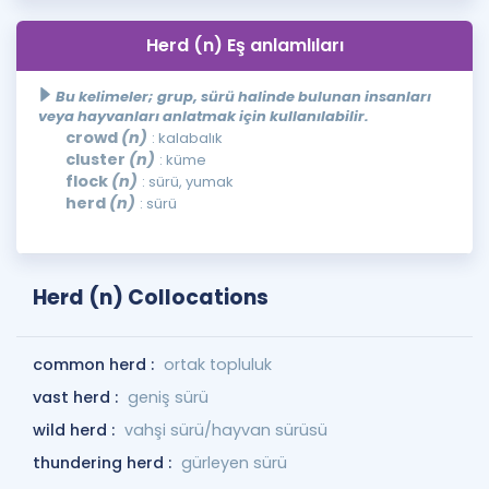
Herd (n) Eş anlamlıları
Bu kelimeler; grup, sürü halinde bulunan insanları
veya hayvanları anlatmak için kullanılabilir.
crowd
(n)
: kalabalık
cluster
(n)
: küme
flock
(n)
: sürü, yumak
herd
(n)
: sürü
Herd (n) Collocations
common herd :
ortak topluluk
vast herd :
geniş sürü
wild herd :
vahşi sürü/hayvan sürüsü
thundering herd :
gürleyen sürü