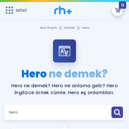
0
MENÜ
MENÜ
Üye Girişi
Ana Sayfa
Sözlük
hero
Online Dersler
Sepetin Şu An Boş.
Çalışma Paketleri
Remzi Hoca ile seni sınava hazırlayacak onlarca eğitim seni
bekliyor!
Kitaplar ve Kaynaklar
GİRİŞ YAP
Hero
ne demek?
Katılımcı Görüşleri
Şifremi Hatırlamıyorum
Hero ne demek? Hero ne anlama gelir? Hero
İngilizce örnek cümle. Hero eş anlamlıları.
ÜYE DEĞİLİM
Faydalı Araçlar
Ücretsiz Kaynaklar
Blog
İngilizce Gramer
Hakkımızda
Kariyer
Sözlük
Soru & Cevap
İletişim