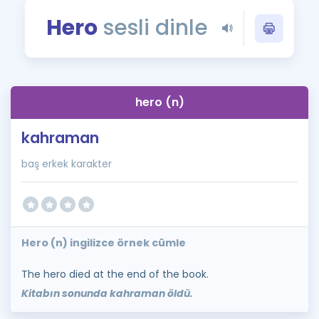
Puan Hesaplama
Hero
sesli dinle
Rehberlik Aracı
ÖSYM Sınav Takvimi
hero (n)
Kampanyalar
kahraman
Blog
baş erkek karakter
İngilizce Gramer
Hero (n) ingilizce örnek cümle
The hero died at the end of the book.
Kitabın sonunda kahraman öldü.