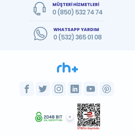
MÜŞTERİ HİZMETLERİ
0 (850) 532 74 74
WHATSAPP YARDIM
0 (532) 365 01 08