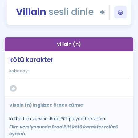
Puan Hesaplama
Villain
sesli dinle
Rehberlik Aracı
ÖSYM Sınav Takvimi
villain (n)
Kampanyalar
kötü karakter
Blog
kabadayı
İngilizce Gramer
Villain (n) ingilizce örnek cümle
In the film version, Brad Pitt played the villain.
Film versiyonunda Brad Pitt kötü karakter rolünü
oynadı.