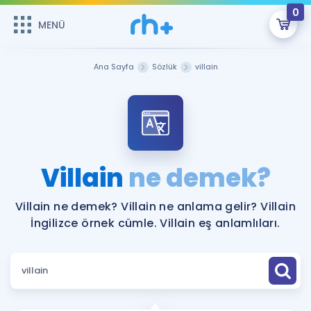
0
MENÜ
MENÜ
Üye Girişi
Ana Sayfa
Sözlük
villain
Online Dersler
Sepetin Şu An Boş.
Çalışma Paketleri
Remzi Hoca ile seni sınava hazırlayacak onlarca eğitim seni
bekliyor!
Kitaplar ve Kaynaklar
GİRİŞ YAP
Villain
ne demek?
Katılımcı Görüşleri
Şifremi Hatırlamıyorum
Villain ne demek? Villain ne anlama gelir? Villain
İngilizce örnek cümle. Villain eş anlamlıları.
ÜYE DEĞİLİM
Faydalı Araçlar
Ücretsiz Kaynaklar
Blog
İngilizce Gramer
Hakkımızda
Kariyer
Sözlük
Soru & Cevap
İletişim