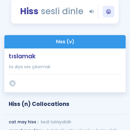
Puan Hesaplama
Hiss
sesli dinle
Rehberlik Aracı
ÖSYM Sınav Takvimi
hiss (v)
Kampanyalar
tıslamak
Blog
tıs diye ses çıkarmak
İngilizce Gramer
Hiss (n) Collocations
cat may hiss :
kedi tıslayabilir