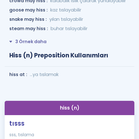
crowd may hiss :
kalabalık ıslık çalarak yuhalayabilir
goose may hiss :
kaz tıslayabilir
snake may hiss :
yılan tıslayabilir
steam may hiss :
buhar tıslayabilir
3 Örnek daha
Hiss (n) Preposition Kullanımları
hiss at :
...ya tıslamak
hiss (n)
tısss
sss, tıslama