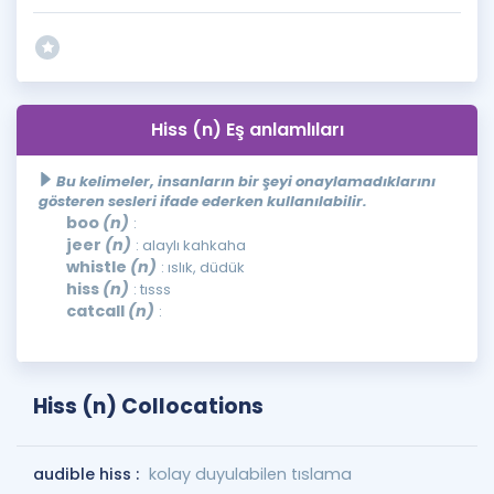
Hiss (n) Eş anlamlıları
Bu kelimeler, insanların bir şeyi onaylamadıklarını
gösteren sesleri ifade ederken kullanılabilir.
boo
(n)
:
jeer
(n)
: alaylı kahkaha
whistle
(n)
: ıslık, düdük
hiss
(n)
: tısss
catcall
(n)
:
Hiss (n) Collocations
audible hiss :
kolay duyulabilen tıslama