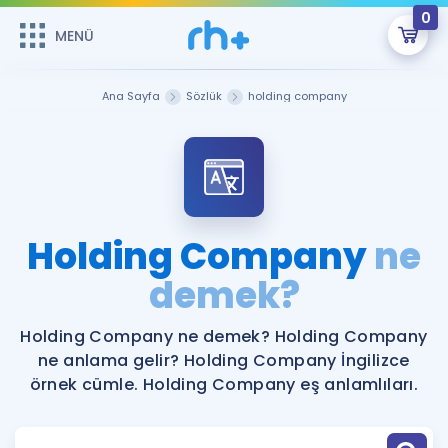
0
MENÜ
MENÜ
Üye Girişi
Ana Sayfa
Sözlük
holding company
Online Dersler
Sepetin Şu An Boş.
Çalışma Paketleri
Remzi Hoca ile seni sınava hazırlayacak onlarca eğitim seni
bekliyor!
Kitaplar ve Kaynaklar
GİRİŞ YAP
Holding Company
ne
Katılımcı Görüşleri
demek?
Şifremi Hatırlamıyorum
ÜYE DEĞİLİM
Faydalı Araçlar
Holding Company ne demek? Holding Company
ne anlama gelir? Holding Company İngilizce
Ücretsiz Kaynaklar
Blog
İngilizce Gramer
örnek cümle. Holding Company eş anlamlıları.
Hakkımızda
Kariyer
Sözlük
Soru & Cevap
İletişim