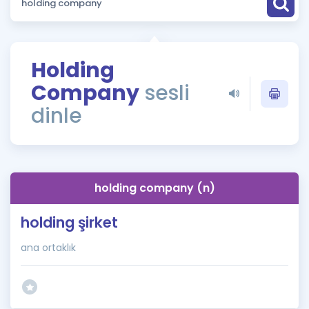
Puan Hesaplama
Rehberlik Aracı
Holding
ÖSYM Sınav Takvimi
Company
sesli
Kampanyalar
dinle
Blog
İngilizce Gramer
holding company (n)
holding şirket
ana ortaklık