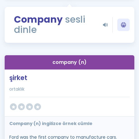
Puan Hesaplama
Company
sesli
Rehberlik Aracı
dinle
ÖSYM Sınav Takvimi
Kampanyalar
Blog
company (n)
İngilizce Gramer
şirket
ortaklık
Company (n) ingilizce örnek cümle
Ford was the first company to manufacture cars.