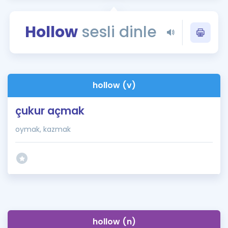
Puan Hesaplama
Hollow
sesli dinle
Rehberlik Aracı
ÖSYM Sınav Takvimi
Kampanyalar
hollow (v)
Blog
çukur açmak
İngilizce Gramer
oymak, kazmak
hollow (n)