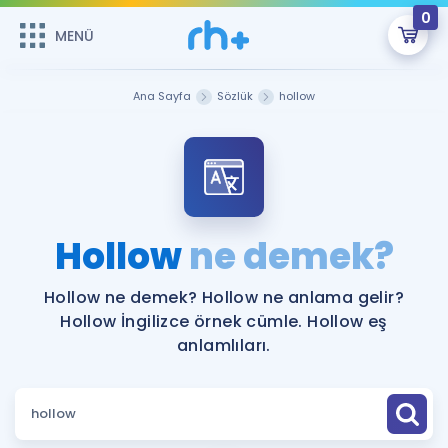
0
MENÜ
MENÜ
Üye Girişi
Ana Sayfa
Sözlük
hollow
Online Dersler
Sepetin Şu An Boş.
Çalışma Paketleri
Remzi Hoca ile seni sınava hazırlayacak onlarca eğitim seni
bekliyor!
Kitaplar ve Kaynaklar
GİRİŞ YAP
Hollow
ne demek?
Katılımcı Görüşleri
Şifremi Hatırlamıyorum
Hollow ne demek? Hollow ne anlama gelir?
Hollow İngilizce örnek cümle. Hollow eş
ÜYE DEĞİLİM
Faydalı Araçlar
anlamlıları.
Ücretsiz Kaynaklar
Blog
İngilizce Gramer
Hakkımızda
Kariyer
Sözlük
Soru & Cevap
İletişim