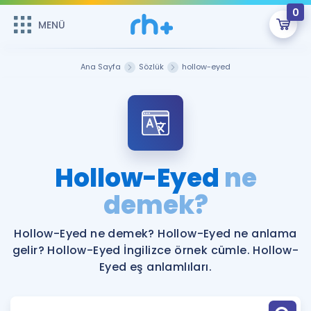
0
MENÜ
MENÜ
Üye Girişi
Ana Sayfa
Sözlük
hollow-eyed
Online Dersler
Sepetin Şu An Boş.
Çalışma Paketleri
Remzi Hoca ile seni sınava hazırlayacak onlarca eğitim seni
bekliyor!
Kitaplar ve Kaynaklar
GİRİŞ YAP
Hollow-Eyed
ne
Katılımcı Görüşleri
demek?
Şifremi Hatırlamıyorum
ÜYE DEĞİLİM
Faydalı Araçlar
Hollow-Eyed ne demek? Hollow-Eyed ne anlama
gelir? Hollow-Eyed İngilizce örnek cümle. Hollow-
Ücretsiz Kaynaklar
Blog
İngilizce Gramer
Eyed eş anlamlıları.
Hakkımızda
Kariyer
Sözlük
Soru & Cevap
İletişim