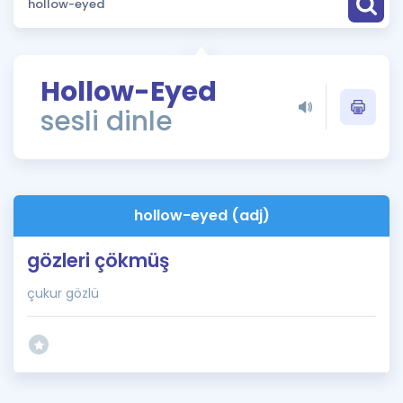
Puan Hesaplama
Rehberlik Aracı
Hollow-Eyed
ÖSYM Sınav Takvimi
sesli dinle
Kampanyalar
Blog
hollow-eyed (adj)
İngilizce Gramer
gözleri çökmüş
çukur gözlü