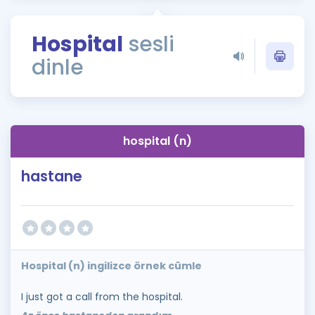
Puan Hesaplama
Hospital
sesli
Rehberlik Aracı
dinle
ÖSYM Sınav Takvimi
Kampanyalar
Blog
hospital (n)
İngilizce Gramer
hastane
Hospital (n) ingilizce örnek cümle
I just got a call from the hospital.