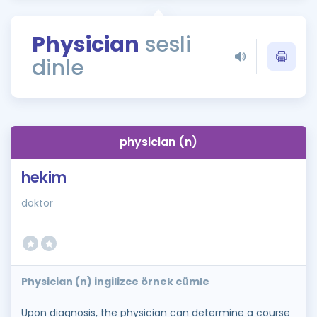
Puan Hesaplama
Physician
sesli
Rehberlik Aracı
dinle
ÖSYM Sınav Takvimi
Kampanyalar
Blog
physician (n)
İngilizce Gramer
hekim
doktor
Physician (n) ingilizce örnek cümle
Upon diagnosis, the physician can determine a course