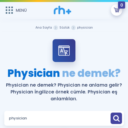
0
MENÜ
MENÜ
Üye Girişi
Ana Sayfa
Sözlük
physician
Online Dersler
Sepetin Şu An Boş.
Çalışma Paketleri
Remzi Hoca ile seni sınava hazırlayacak onlarca eğitim seni
bekliyor!
Kitaplar ve Kaynaklar
GİRİŞ YAP
Physician
ne demek?
Katılımcı Görüşleri
Şifremi Hatırlamıyorum
Physician ne demek? Physician ne anlama gelir?
Physician İngilizce örnek cümle. Physician eş
ÜYE DEĞİLİM
Faydalı Araçlar
anlamlıları.
Ücretsiz Kaynaklar
Blog
İngilizce Gramer
Hakkımızda
Kariyer
Sözlük
Soru & Cevap
İletişim