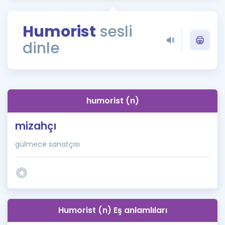
Puan Hesaplama
Humorist
sesli
Rehberlik Aracı
dinle
ÖSYM Sınav Takvimi
Kampanyalar
Blog
humorist (n)
İngilizce Gramer
mizahçı
gülmece sanatçısı
Humorist (n) Eş anlamlıları