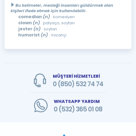
Bu kelimeler, mesleği insanları güldürmek olan
kişileri ifade etmek için kullanılabilir.
comedian
(n)
: komedyen
clown
(n)
: palyaço, soytarı
jester
(n)
: soytarı
humorist
(n)
: mizahçı
MÜŞTERİ HİZMETLERİ
0 (850) 532 74 74
WHATSAPP YARDIM
0 (532) 365 01 08