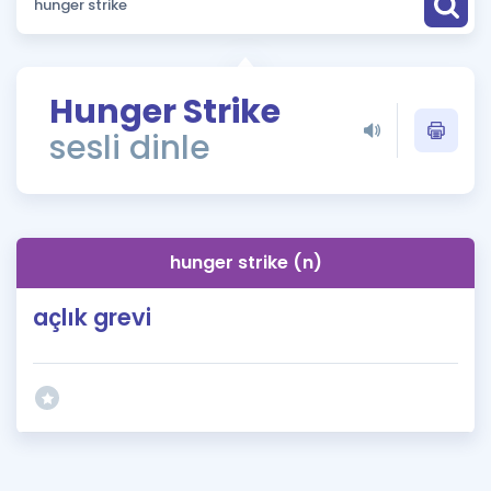
Puan Hesaplama
Rehberlik Aracı
Hunger Strike
ÖSYM Sınav Takvimi
sesli dinle
Kampanyalar
Blog
hunger strike (n)
İngilizce Gramer
açlık grevi