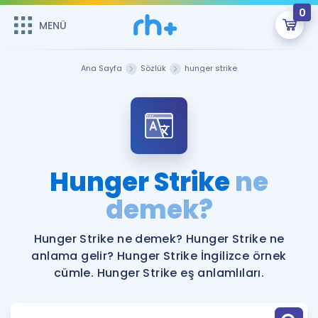
0
MENÜ
MENÜ
Üye Girişi
Ana Sayfa
Sözlük
hunger strike
Online Dersler
Sepetin Şu An Boş.
Çalışma Paketleri
Remzi Hoca ile seni sınava hazırlayacak onlarca eğitim seni
bekliyor!
Kitaplar ve Kaynaklar
GİRİŞ YAP
Hunger Strike
ne
Katılımcı Görüşleri
demek?
Şifremi Hatırlamıyorum
ÜYE DEĞİLİM
Faydalı Araçlar
Hunger Strike ne demek? Hunger Strike ne
anlama gelir? Hunger Strike İngilizce örnek
Ücretsiz Kaynaklar
Blog
İngilizce Gramer
cümle. Hunger Strike eş anlamlıları.
Hakkımızda
Kariyer
Sözlük
Soru & Cevap
İletişim