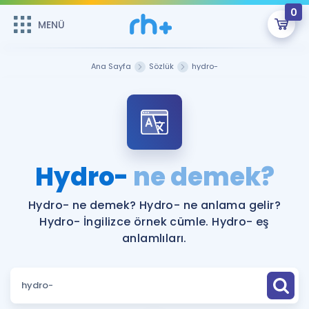
0
MENÜ
MENÜ
Üye Girişi
Ana Sayfa
Sözlük
hydro-
Online Dersler
Sepetin Şu An Boş.
Çalışma Paketleri
Remzi Hoca ile seni sınava hazırlayacak onlarca eğitim seni
bekliyor!
Kitaplar ve Kaynaklar
GİRİŞ YAP
Hydro-
ne demek?
Katılımcı Görüşleri
Şifremi Hatırlamıyorum
Hydro- ne demek? Hydro- ne anlama gelir?
Hydro- İngilizce örnek cümle. Hydro- eş
ÜYE DEĞİLİM
Faydalı Araçlar
anlamlıları.
Ücretsiz Kaynaklar
Blog
İngilizce Gramer
Hakkımızda
Kariyer
Sözlük
Soru & Cevap
İletişim