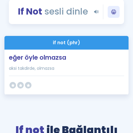
Puan Hesaplama
If Not
sesli dinle
Rehberlik Aracı
ÖSYM Sınav Takvimi
if not (phr)
Kampanyalar
eğer öyle olmazsa
Blog
aksi takdirde, olmazsa
İngilizce Gramer
If not
ile Bağlantılı