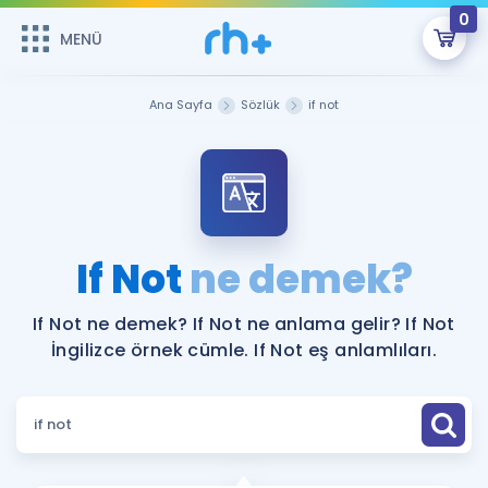
0
MENÜ
MENÜ
Üye Girişi
Ana Sayfa
Sözlük
if not
Online Dersler
Sepetin Şu An Boş.
Çalışma Paketleri
Remzi Hoca ile seni sınava hazırlayacak onlarca eğitim seni
bekliyor!
Kitaplar ve Kaynaklar
GİRİŞ YAP
If Not
ne demek?
Katılımcı Görüşleri
Şifremi Hatırlamıyorum
If Not ne demek? If Not ne anlama gelir? If Not
İngilizce örnek cümle. If Not eş anlamlıları.
ÜYE DEĞİLİM
Faydalı Araçlar
Ücretsiz Kaynaklar
Blog
İngilizce Gramer
Hakkımızda
Kariyer
Sözlük
Soru & Cevap
İletişim