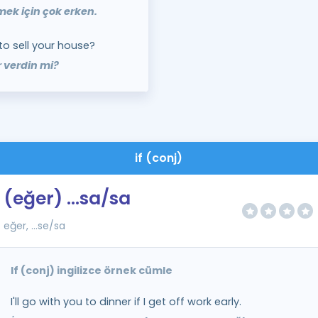
mek için çok erken.
to sell your house?
 verdin mi?
if (conj)
(eğer) ...sa/sa
eğer, ...se/sa
If (conj) ingilizce örnek cümle
I'll go with you to dinner if I get off work early.