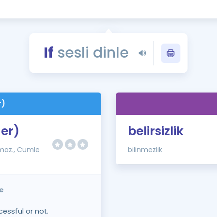
Kampanyalar
Eğitim ve Kitaplar
Blog
If
sesli dinle
YDS - YÖKDİL Tüm S
İngilizce Gram
İngilizce Gramer
r)
er)
belirsizlik
nılmaz., Cümle
bilinmezlik
le
ccessful or not.