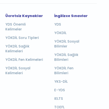
Ücretsiz Kaynaklar
İngilizce Sınavlar
YDS Önemli
YDS
Kelimeler
YÖKDİL
YÖKDİL Soru Tipleri
YÖKDİL Sosyal
YÖKDİL Sağlık
Bilimler
Kelimeleri
YÖKDİL Sağlık
YÖKDİL Fen Kelimeleri
Bilimleri
YÖKDİL Sosyal
YÖKDİL Fen
Kelimeleri
Bilimleri
YKS-DİL
E-YDS
IELTS
TOEFL