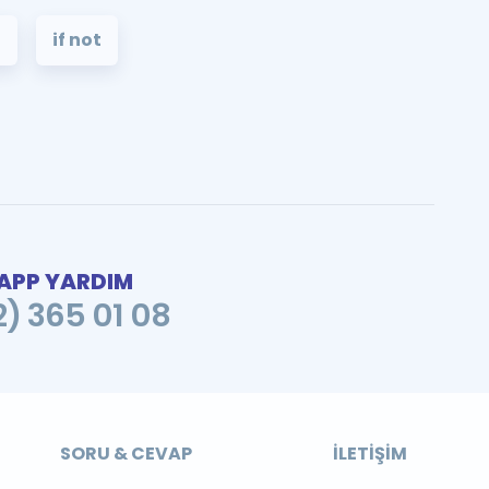
f
if not
PP YARDIM
2) 365 01 08
SORU & CEVAP
İLETIŞIM