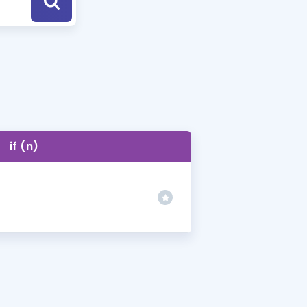
a Özel Fırsatlar
ınavlarla İlgili Haberler
er
 ve Konu Anlatımı
if (n)