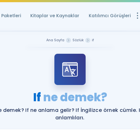
Paketleri
Kitaplar ve Kaynaklar
Katılımcı Görüşleri
Ücretsiz Kayna
Ana Sayfa
Sözlük
if
YDS ve YÖKDİL içi
Sözlük
İngilizce Sınavları
Puan Hesapla
If
ne demek?
YDS ve YÖKDİL P
Remz
Rehberlik Aracı
ne demek? If ne anlama gelir? If İngilizce örnek cümle. I
YDS ve YÖKDİL'e H
anlamlıları.
ÖSYM Sınav Ta
Tüm ÖSYM Sınavl