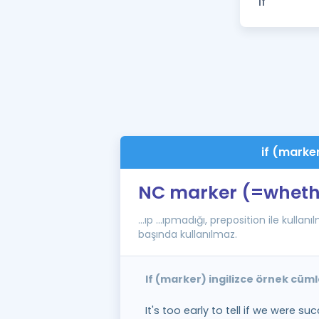
if (marke
NC marker (=wheth
...ıp ...ıpmadığı, preposition ile kulla
başında kullanılmaz.
If (marker) ingilizce örnek cüm
It's too early to tell if we were su