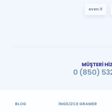
even if
MÜŞTERİ Hİ
0 (850) 532
BLOG
İNGILIZCE GRAMER