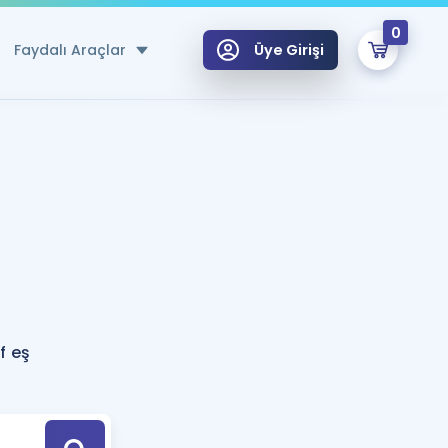
0
Faydalı Araçlar
Üye Girişi
klar
n Ücretsiz Kaynaklar
 için Özel Sözlük
Sepetin Şu An Boş.
ma
uan Hesaplama Aracı
i Hoca ile seni sınava hazırlayacak onlarca eğitim seni bekliyor!
Şifremi Hatırlamıyorum
GİRİŞ YAP
f eş
azırlananlar için Öneriler
kvimi
ÜYE DEĞİLİM
arı Tek Takvimde