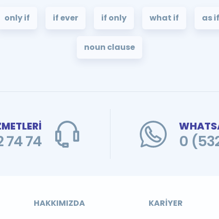
only if
if ever
if only
what if
as i
noun clause
ZMETLERİ
WHATSA
 74 74
0 (53
HAKKIMIZDA
KARIYER