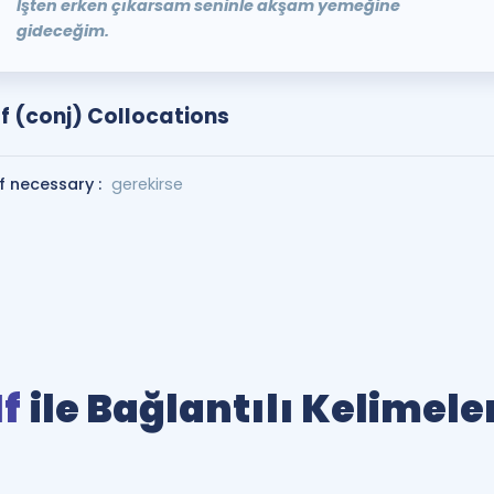
İşten erken çıkarsam seninle akşam yemeğine
gideceğim.
If (conj) Collocations
if necessary :
gerekirse
If
ile Bağlantılı Kelimele